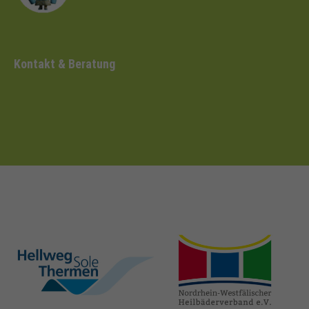
Kontakt & Beratung
hellweg-sole-
nrw-
thermen.de
heilbaeder.de