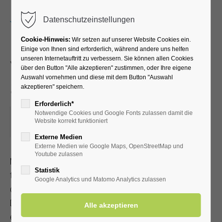
Menu
Datenschutzeinstellungen
Cookie-Hinweis:
Wir setzen auf unserer Website Cookies ein.
Einige von Ihnen sind erforderlich, während andere uns helfen
unseren Internetauftritt zu verbessern. Sie können allen Cookies
Yoga im Park für Leib und
über den Button "Alle akzeptieren" zustimmen, oder Ihre eigene
Auswahl vornehmen und diese mit dem Button "Auswahl
Seele
akzeptieren" speichern.
Erforderlich*
Notwendige Cookies und Google Fonts zulassen damit die
03.09.2025, 10:00
Website korrekt funktioniert
ORT: KURHALLE
Externe Medien
Externe Medien wie Google Maps, OpenStreetMap und
Youtube zulassen
Mit Achtsamkeit und Selbstliebe zu Gelassenheit, Ruhe und
Statistik
tiefer Selbsterfahrung gelangen. Bei gutem Wetter findet
Google Analytics und Matomo Analytics zulassen
der 60-Minuten-Kurs im Kurpark statt. Bitte bringen Sie eine
Decke und ein Getränk mit. Bitte ¼ Std. vor Beginn
einfinden. Mit Kur-/Einwohnerkarte 7,00 €, ohne 10,00 €