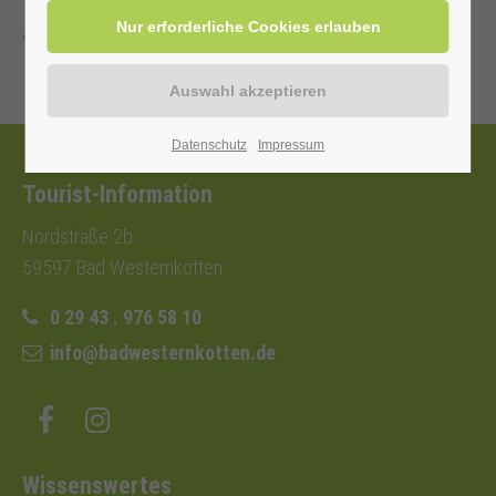
Zurück
Datenschutz
Impressum
Tourist-Information
Nordstraße 2b
59597 Bad Westernkotten
0 29 43 . 976 58 10
info@badwesternkotten.de
Wissenswertes