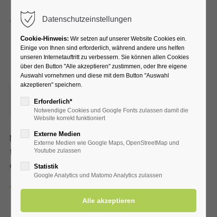
Menu
Datenschutzeinstellungen
Cookie-Hinweis:
Wir setzen auf unserer Website Cookies ein.
Einige von Ihnen sind erforderlich, während andere uns helfen
unseren Internetauftritt zu verbessern. Sie können allen Cookies
Nordic-Yoga im Kurpark
über den Button "Alle akzeptieren" zustimmen, oder Ihre eigene
Auswahl vornehmen und diese mit dem Button "Auswahl
akzeptieren" speichern.
13.11.2025, 10:00
Erforderlich*
ORT: KURHALLE
Notwendige Cookies und Google Fonts zulassen damit die
Website korrekt funktioniert
Externe Medien
Mit Achtsamkeit und Selbstliebe zu Gelassenheit, Ruhe und
Externe Medien wie Google Maps, OpenStreetMap und
tiefer Selbsterfahrung gelangen. Bitte ¼ Std. vor Beginn
Youtube zulassen
einfinden. Mit Kur-/Einwohnerkarte 12,00 €, ohne 15,00 €
Statistik
Google Analytics und Matomo Analytics zulassen
Zurück