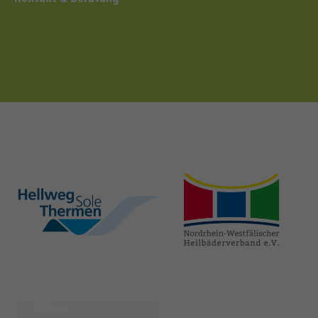
hellweg-sole-
nrw-
thermen.de
heilbaeder.de