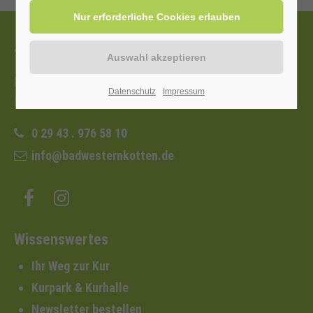
Tourist-Information
Nordstraße 2b
Datenschutz
Impressum
59597 Bad Westernkotten
0 29 43 . 976 58 10
info@badwesternkotten.de
Wissenswertes
Ihr Weg zur Kur
Kurpark & Kurhalle
Newsletter bestellen