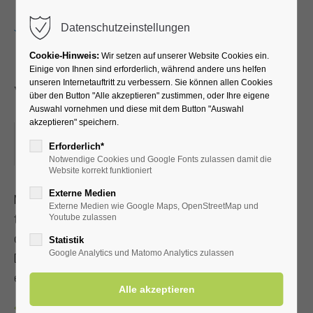
Menu
Datenschutzeinstellungen
Cookie-Hinweis:
Wir setzen auf unserer Website Cookies ein.
Einige von Ihnen sind erforderlich, während andere uns helfen
unseren Internetauftritt zu verbessern. Sie können allen Cookies
Yoga für Leib und Seele
über den Button "Alle akzeptieren" zustimmen, oder Ihre eigene
Auswahl vornehmen und diese mit dem Button "Auswahl
akzeptieren" speichern.
12.06.2025, 10:00–11:30
Erforderlich*
ORT: KURHALLE
Notwendige Cookies und Google Fonts zulassen damit die
Website korrekt funktioniert
Externe Medien
Mit Achtsamkeit und Selbstliebe zu Gelassenheit, Ruhe und
Externe Medien wie Google Maps, OpenStreetMap und
tiefer Selbsterfahrung gelangen. Bei gutem Wetter findet
Youtube zulassen
der 90-Minuten-Kurs im Kurpark statt. Bitte bringen Sie eine
Statistik
Google Analytics und Matomo Analytics zulassen
Decke und ein Getränk mit. Bitte ¼ Std. vor Beginn
einfinden. Mit Kur-/Einwohnerkarte 12,00 €, ohne 15,00 €
Zurück