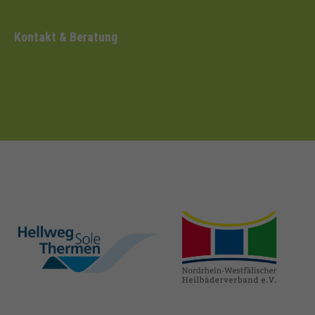
Kontakt & Beratung
hellweg-sole-
nrw-
thermen.de
heilbaeder.de