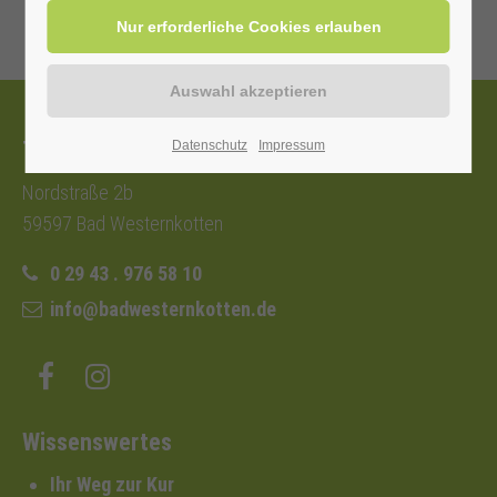
Tourist-Information
Datenschutz
Impressum
Nordstraße 2b
59597 Bad Westernkotten
0 29 43 . 976 58 10
info@badwesternkotten.de
Wissenswertes
Ihr Weg zur Kur