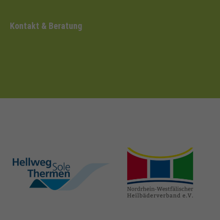
Kontakt & Beratung
hellweg-sole-
nrw-
thermen.de
heilbaeder.de