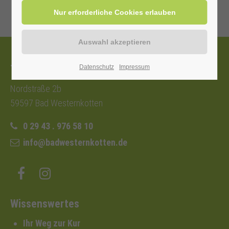
Tourist-Information
Datenschutz
Impressum
Nordstraße 2b
59597 Bad Westernkotten
0 29 43 . 976 58 10
info@badwesternkotten.de
Wissenswertes
Ihr Weg zur Kur