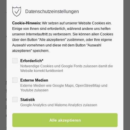
Menu
Datenschutzeinstellungen
Cookie-Hinweis:
Wir setzen auf unserer Website Cookies ein.
Einige von Ihnen sind erforderlich, während andere uns helfen
unseren Internetauftritt zu verbessern. Sie können allen Cookies
Yoga
über den Button "Alle akzeptieren" zustimmen, oder Ihre eigene
Auswahl vornehmen und diese mit dem Button "Auswahl
akzeptieren" speichern.
06.05.2026, 10:00
Erforderlich*
ORT: KURHALLE
Notwendige Cookies und Google Fonts zulassen damit die
Website korrekt funktioniert
Externe Medien
Mit Achtsamkeit und Selbstliebe zu Gelassenheit, Ruhe und
Externe Medien wie Google Maps, OpenStreetMap und
tiefer Selbsterfahrung gelangen. Bei gutem Wetter findet
Youtube zulassen
der 60-Minuten-Kurs im Kurpark statt. Bitte bringen Sie eine
Statistik
Google Analytics und Matomo Analytics zulassen
Decke und ein Getränk mit. Bitte ¼ Std. vor Beginn
einfinden. Mit Kur-/Einwohnerkarte 7,00 €, ohne 10,00 €
Zurück