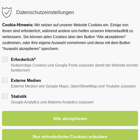
info@badwesternkotten.de
Datenschutzeinstellungen
Cookie-Hinweis:
Wir setzen auf unserer Website Cookies ein. Einige von
Ihnen sind erforderlich, während andere uns helfen unseren Internetauftritt zu
verbessern. Sie können allen Cookies über den Button "Alle akzeptieren"
zustimmen, oder Ihre eigene Auswahl vornehmen und diese mit dem Button
Ihr Heilbad
Übernachten
Für Ihre Gesun
"Auswahl akzeptieren" speichern.
Erforderlich*
Notwendige Cookies und Google Fonts zulassen damit die Website korrekt
funktioniert
entsreader (Timeline)
Externe Medien
Externe Medien wie Google Maps, OpenStreetMap und Youtube zulassen
Statistik
Google Analytics und Matomo Analytics zulassen
Anschluss Pfarrfest "Wir ste