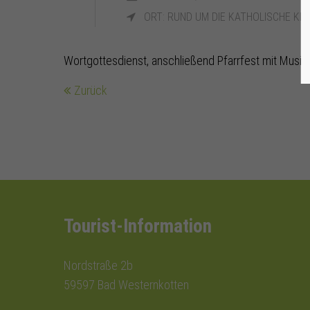
ORT: RUND UM DIE KATHOLISCHE KI
Wortgottesdienst, anschließend Pfarrfest mit Musik
Zurück
Tourist-Information
Nordstraße 2b
59597 Bad Westernkotten