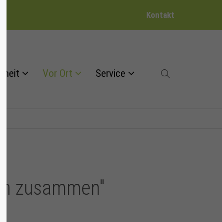
Kontakt
dheit
Vor Ort
Service
hen zusammen"