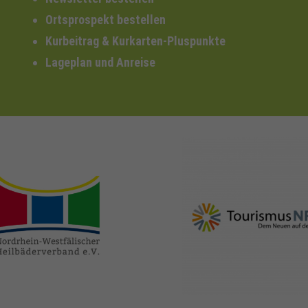
Ortsprospekt bestellen
Kurbeitrag & Kurkarten-Pluspunkte
Lageplan und Anreise
nrw-
nrw-tourismus.de
heilbaeder.de