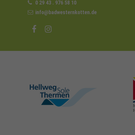
0 29 43 . 976 58 10
info@badwesternkotten.de
hellweg-sole-
thermen.de