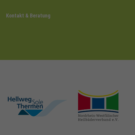
Kontakt & Beratung
hellweg-sole-
nrw-
thermen.de
heilbaeder.de