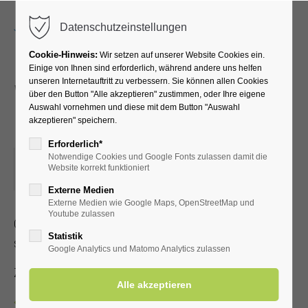
Menu
Datenschutzeinstellungen
Cookie-Hinweis:
Wir setzen auf unserer Website Cookies ein.
Einige von Ihnen sind erforderlich, während andere uns helfen
unseren Internetauftritt zu verbessern. Sie können allen Cookies
Winterzeit = Lesezeit -
über den Button "Alle akzeptieren" zustimmen, oder Ihre eigene
Auswahl vornehmen und diese mit dem Button "Auswahl
Lesung der Bördeautoren
akzeptieren" speichern.
Erforderlich*
Notwendige Cookies und Google Fonts zulassen damit die
27.12.2022, 15:00
Website korrekt funktioniert
ORT: KURHALLE
Externe Medien
Externe Medien wie Google Maps, OpenStreetMap und
Youtube zulassen
Geschichten und Texte der Bördeautoren zur Jahreszeit -
Statistik
stimmungsvoll und entspannend
Google Analytics und Matomo Analytics zulassen
Zutritt mit gültiger Kur- Einwohnerkarte
Zurück