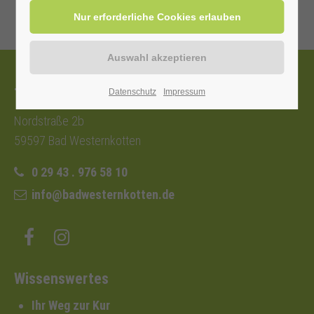
Tourist-Information
Datenschutz
Impressum
Nordstraße 2b
59597 Bad Westernkotten
0 29 43 . 976 58 10
info@badwesternkotten.de
Wissenswertes
Ihr Weg zur Kur