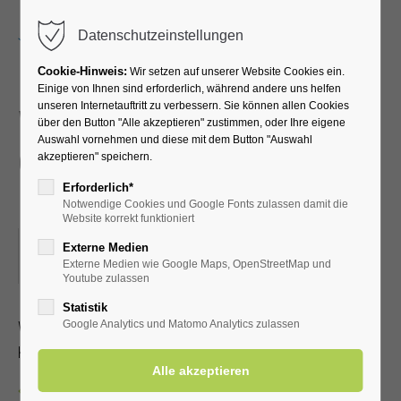
Menu
Datenschutzeinstellungen
Cookie-Hinweis:
Wir setzen auf unserer Website Cookies ein.
Einige von Ihnen sind erforderlich, während andere uns helfen
unseren Internetauftritt zu verbessern. Sie können allen Cookies
Weihnachtsvespers mit
über den Button "Alle akzeptieren" zustimmen, oder Ihre eigene
Auswahl vornehmen und diese mit dem Button "Auswahl
dem Jugendchor St.
akzeptieren" speichern.
Laurentius
Erforderlich*
Notwendige Cookies und Google Fonts zulassen damit die
Website korrekt funktioniert
27.12.2025, 16:30
Externe Medien
Externe Medien wie Google Maps, OpenStreetMap und
ORT: ST. LAURENTIUS KIRCHE, ERWITTE
Youtube zulassen
Statistik
Weihnachtsmusik aus versch. Zeiten, Regionen und
Google Analytics und Matomo Analytics zulassen
Kulturen, Eintritt frei
Zurück