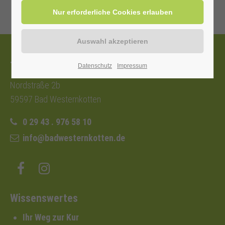
Tourist-Information
Datenschutz
Impressum
Nordstraße 2b
59597 Bad Westernkotten
0 29 43 . 976 58 10
info@badwesternkotten.de
Wissenswertes
Ihr Weg zur Kur