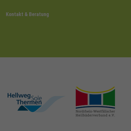
Kontakt & Beratung
hellweg-sole-
nrw-
thermen.de
heilbaeder.de