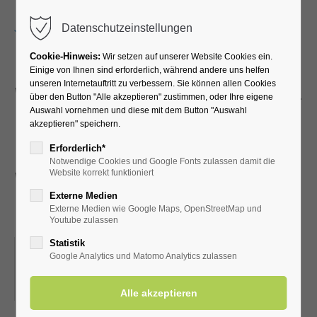
Menu
Datenschutzeinstellungen
Cookie-Hinweis:
Wir setzen auf unserer Website Cookies ein.
Einige von Ihnen sind erforderlich, während andere uns helfen
unseren Internetauftritt zu verbessern. Sie können allen Cookies
Wanderung mit dem SGV -
über den Button "Alle akzeptieren" zustimmen, oder Ihre eigene
Auswahl vornehmen und diese mit dem Button "Auswahl
Paderborn-Paderrunde mit
akzeptieren" speichern.
Besuch des
Erforderlich*
Notwendige Cookies und Google Fonts zulassen damit die
Weihnachtsmarktes, 12,5
Website korrekt funktioniert
Externe Medien
km
Externe Medien wie Google Maps, OpenStreetMap und
Youtube zulassen
Statistik
30.11.2025, 10:00
Google Analytics und Matomo Analytics zulassen
ORT: TREFFPUNKT: ERWITTE, PARKPLATZ DIETRICH-
OTTMAR-STR., NÄHE MARKTPLATZ