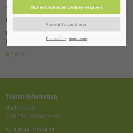
Wanderung mit dem Sauerländischen Gebirgsverein,
Fahrtkosten: 6,00 €
Diese werden direkt von den Mitfahrer/innen an den
Datenschutz
Impressum
Fahrenden gezahlt.
Zurück
Tourist-Information
Nordstraße 2b
59597 Bad Westernkotten
0 29 43 . 976 58 10