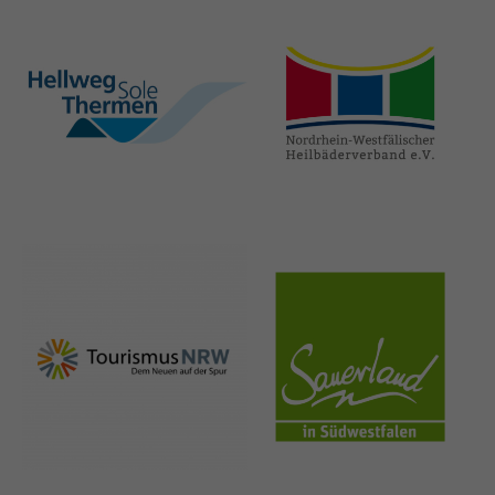
hellweg-sole-
nrw-
thermen.de
heilbaeder.de
nrw-
sauerland.co
tourismus.de
m