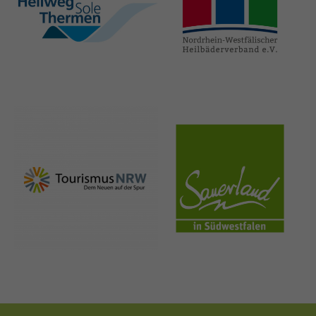
hellweg-sole-
nrw-
thermen.de
heilbaeder.de
nrw-
sauerland.co
tourismus.de
m