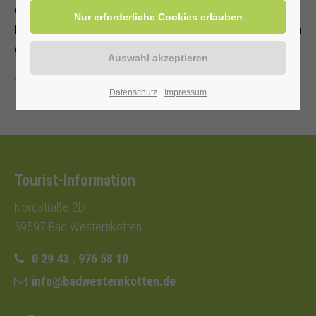
erhoben.
Diese wird direkt von den Mitfahrer/innen an den Fahrenden
gezahlt.
Zurück
Datenschutz
Impressum
Tourist-Information
Nordstraße 2b
59597 Bad Westernkotten
0 29 43 . 976 58 10
info@badwesternkotten.de