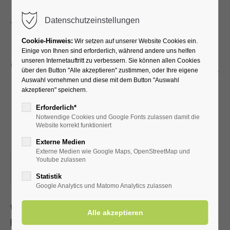
Menu
Datenschutzeinstellungen
Cookie-Hinweis:
Wir setzen auf unserer Website Cookies ein.
Einige von Ihnen sind erforderlich, während andere uns helfen
unseren Internetauftritt zu verbessern. Sie können allen Cookies
Wanderung mit dem SGV -
über den Button "Alle akzeptieren" zustimmen, oder Ihre eigene
Auswahl vornehmen und diese mit dem Button "Auswahl
"Graf-Bernhard-Weg" in
akzeptieren" speichern.
Lippstadt - 10 km -
Erforderlich*
Notwendige Cookies und Google Fonts zulassen damit die
Rucksackverpflegung
Website korrekt funktioniert
Externe Medien
Externe Medien wie Google Maps, OpenStreetMap und
03.09.2023, 13:00
Youtube zulassen
ORT: TREFFPUNKT PARKPLATZ
Statistik
Google Analytics und Matomo Analytics zulassen
Wanderung mit dem Sauerländischen Gebirgsverein
Für Fahrtkosten wird eine Pauschale je nach Streckenlänge