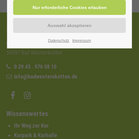
Tourist-Information
Datenschutz
Impressum
Nordstraße 2b
59597 Bad Westernkotten
0 29 43 . 976 58 10
info@badwesternkotten.de
Wissenswertes
Ihr Weg zur Kur
Kurpark & Kurhalle