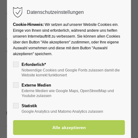
Menu
Datenschutzeinstellungen
Cookie-Hinweis:
Wir setzen auf unserer Website Cookies ein.
Einige von Ihnen sind erforderlich, während andere uns helfen
unseren Internetauftritt zu verbessern. Sie können allen Cookies
Walking und Nordic-
über den Button "Alle akzeptieren" zustimmen, oder Ihre eigene
Auswahl vornehmen und diese mit dem Button "Auswahl
Walking für
akzeptieren" speichern.
Fortgeschrittene
Erforderlich*
Notwendige Cookies und Google Fonts zulassen damit die
Website korrekt funktioniert
18.11.2025, 09:00
Externe Medien
Externe Medien wie Google Maps, OpenStreetMap und
ORT: EINGANG KURPARK (FAHRRADSTÄNDER)
Youtube zulassen
Statistik
mit dem LTV Aktiv Bad Westernkotten
Google Analytics und Matomo Analytics zulassen
Zurück