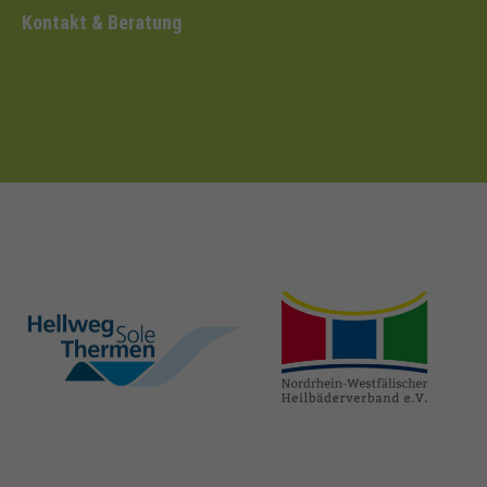
Kontakt & Beratung
hellweg-sole-
nrw-
thermen.de
heilbaeder.de