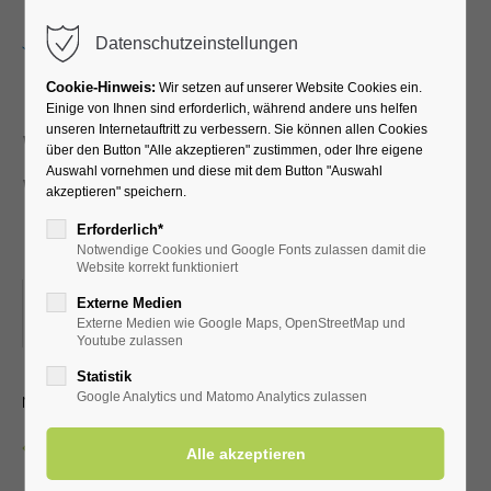
Menu
Datenschutzeinstellungen
Cookie-Hinweis:
Wir setzen auf unserer Website Cookies ein.
Einige von Ihnen sind erforderlich, während andere uns helfen
unseren Internetauftritt zu verbessern. Sie können allen Cookies
Walking und Nordic-
über den Button "Alle akzeptieren" zustimmen, oder Ihre eigene
Auswahl vornehmen und diese mit dem Button "Auswahl
Walking für
akzeptieren" speichern.
Fortgeschrittene
Erforderlich*
Notwendige Cookies und Google Fonts zulassen damit die
Website korrekt funktioniert
09.12.2025, 09:00
Externe Medien
Externe Medien wie Google Maps, OpenStreetMap und
ORT: EINGANG KURPARK (FAHRRADSTÄNDER)
Youtube zulassen
Statistik
mit dem LTV Aktiv Bad Westernkotten
Google Analytics und Matomo Analytics zulassen
Zurück