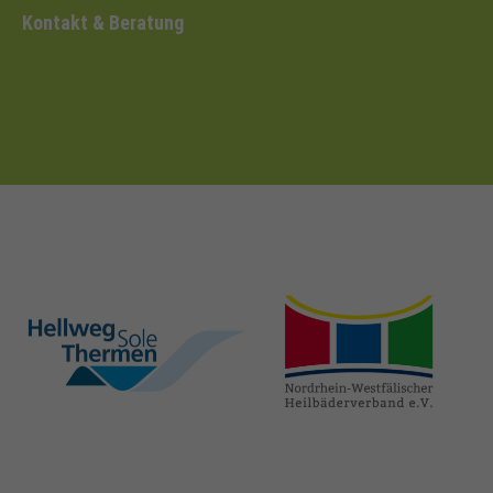
Kontakt & Beratung
hellweg-sole-
nrw-
thermen.de
heilbaeder.de