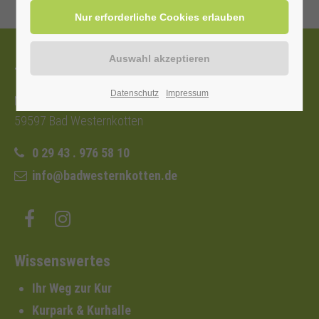
Tourist-Information
Datenschutz
Impressum
Nordstraße 2b
59597 Bad Westernkotten
0 29 43 . 976 58 10
info@badwesternkotten.de
Wissenswertes
Ihr Weg zur Kur
Kurpark & Kurhalle