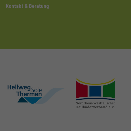
Kontakt & Beratung
hellweg-sole-
nrw-
thermen.de
heilbaeder.de