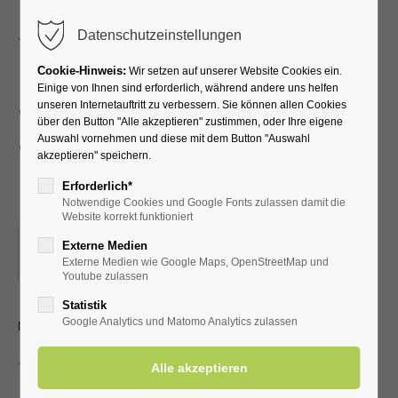
Menu
Datenschutzeinstellungen
Cookie-Hinweis:
Wir setzen auf unserer Website Cookies ein.
Einige von Ihnen sind erforderlich, während andere uns helfen
unseren Internetauftritt zu verbessern. Sie können allen Cookies
Walking und Nordic-
über den Button "Alle akzeptieren" zustimmen, oder Ihre eigene
Auswahl vornehmen und diese mit dem Button "Auswahl
Walking für
akzeptieren" speichern.
Fortgeschrittene
Erforderlich*
Notwendige Cookies und Google Fonts zulassen damit die
Website korrekt funktioniert
14.06.2025, 09:00
Externe Medien
Externe Medien wie Google Maps, OpenStreetMap und
ORT: EINGANG KURPARK (FAHRRADSTÄNDER)
Youtube zulassen
Statistik
mit dem LTV Aktiv Bad Westernkotten
Google Analytics und Matomo Analytics zulassen
Zurück