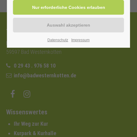
Tourist-Information
Datenschutz
Impressum
Nordstraße 2b
59597 Bad Westernkotten
0 29 43 . 976 58 10
info@badwesternkotten.de
Wissenswertes
Ihr Weg zur Kur
Kurpark & Kurhalle