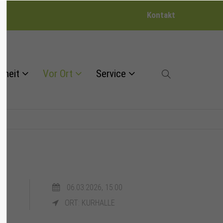
Kontakt
dheit
Vor Ort
Service
"
06.03.2026, 15:00
ORT: KURHALLE