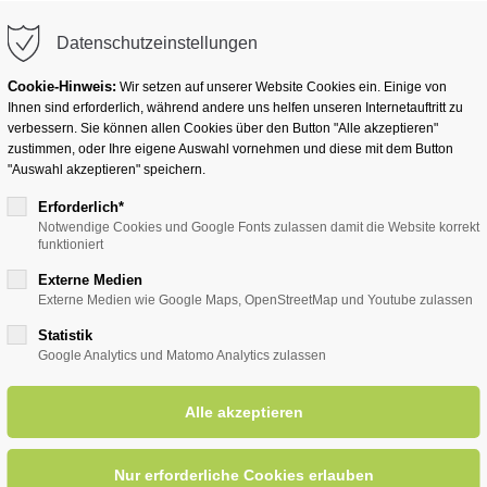
info@badwesternkotten.de
Datenschutzeinstellungen
Cookie-Hinweis:
Wir setzen auf unserer Website Cookies ein. Einige von
Ihnen sind erforderlich, während andere uns helfen unseren Internetauftritt zu
verbessern. Sie können allen Cookies über den Button "Alle akzeptieren"
zustimmen, oder Ihre eigene Auswahl vornehmen und diese mit dem Button
Ihr Heilbad
Übernachten
Für Ihre Gesun
"Auswahl akzeptieren" speichern.
Erforderlich*
Notwendige Cookies und Google Fonts zulassen damit die Website korrekt
funktioniert
entsreader (Timeline)
Externe Medien
Externe Medien wie Google Maps, OpenStreetMap und Youtube zulassen
Statistik
Google Analytics und Matomo Analytics zulassen
- "Ernährung im Seniorenalter