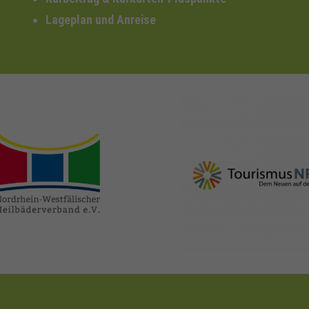
Lageplan und Anreise
nrw-
nrw-tourismus.de
heilbaeder.de