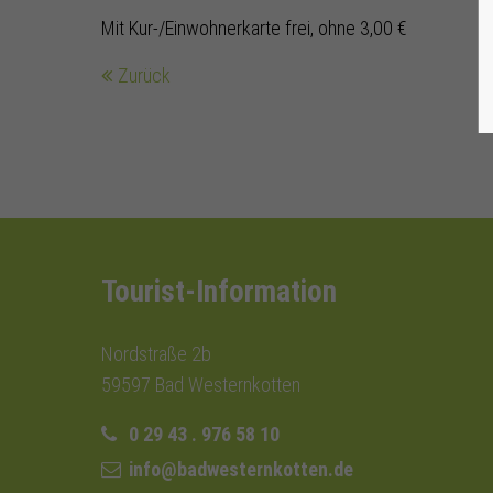
Mit Kur-/Einwohnerkarte frei, ohne 3,00 €
Zurück
Tourist-Information
Nordstraße 2b
59597 Bad Westernkotten
0 29 43 . 976 58 10
info@badwesternkotten.de