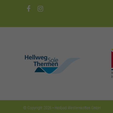
hellweg-sole-
thermen.de
© Copyright 2026 • Heilbad Westernkotten GmbH