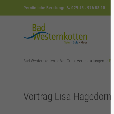
Persönliche Beratung:
029 43 . 976 58 10
Bad Westernkotten
Vor Ort
Veranstaltungen
Ev
Vortrag Lisa Hagedorn 