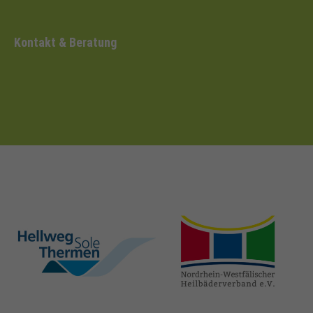
Kontakt & Beratung
hellweg-sole-
nrw-
thermen.de
heilbaeder.de