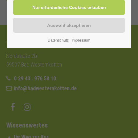
Zurück
Datenschutz
Impressum
Tourist-Information
Nordstraße 2b
59597 Bad Westernkotten
0 29 43 . 976 58 10
info@badwesternkotten.de
Wissenswertes
Ihr Weg zur Kur