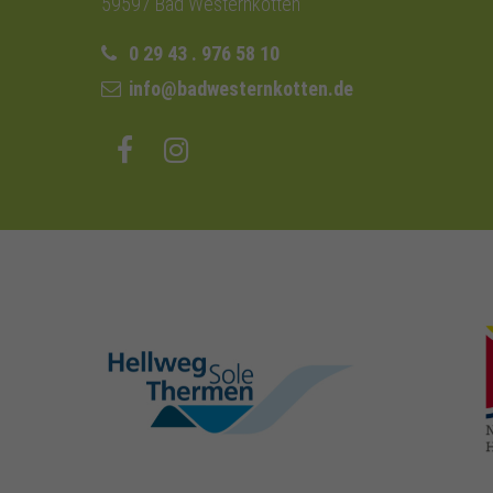
59597 Bad Westernkotten
0 29 43 . 976 58 10
info@badwesternkotten.de
hellweg-sole-
thermen.de