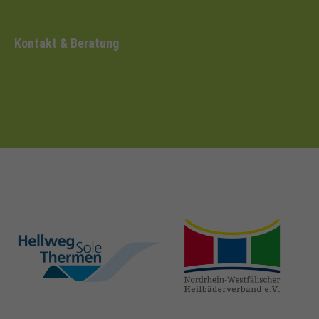
Kontakt & Beratung
hellweg-sole-
nrw-
thermen.de
heilbaeder.de