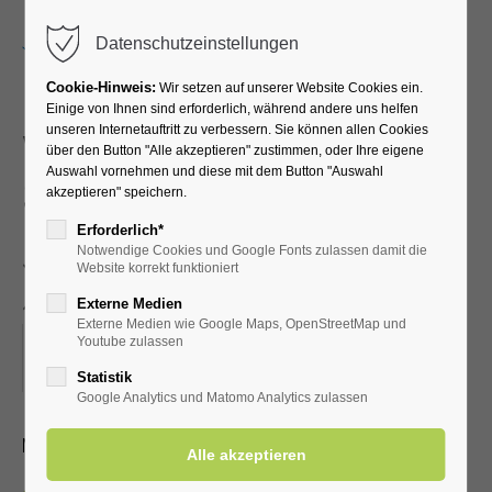
Menu
Datenschutzeinstellungen
Cookie-Hinweis:
Wir setzen auf unserer Website Cookies ein.
Einige von Ihnen sind erforderlich, während andere uns helfen
unseren Internetauftritt zu verbessern. Sie können allen Cookies
Vortrag Frau Dr. Antje
über den Button "Alle akzeptieren" zustimmen, oder Ihre eigene
Auswahl vornehmen und diese mit dem Button "Auswahl
Schulenberg
akzeptieren" speichern.
(Sozialdienstmitarbeiterin
Erforderlich*
Notwendige Cookies und Google Fonts zulassen damit die
) „Keine Zeit"
Website korrekt funktioniert
Externe Medien
Externe Medien wie Google Maps, OpenStreetMap und
10.06.2025, 11:50
Youtube zulassen
ORT: KURHALLE
Statistik
Google Analytics und Matomo Analytics zulassen
Mit Kur-/Einwohnerkarte frei, ohne 3,00 €