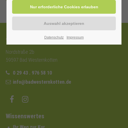
Zurück
Datenschutz
Impressum
Tourist-Information
Nordstraße 2b
59597 Bad Westernkotten
0 29 43 . 976 58 10
info@badwesternkotten.de
Wissenswertes
Ihr Weg zur Kur