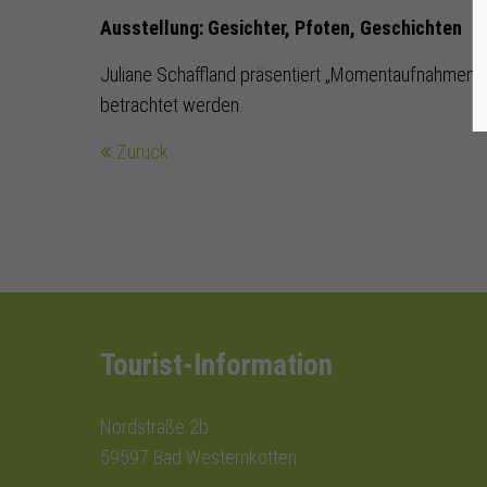
Ausstellung: Gesichter, Pfoten, Geschichten
Juliane Schaffland präsentiert „Momentaufnahmen zw
betrachtet werden.
Zurück
Tourist-Information
Nordstraße 2b
59597 Bad Westernkotten