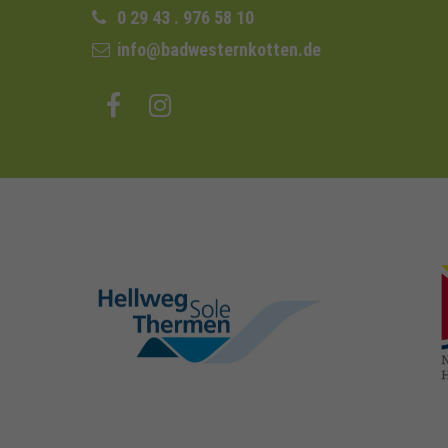
0 29 43 . 976 58 10
info@badwesternkotten.de
hellweg-sole-
thermen.de