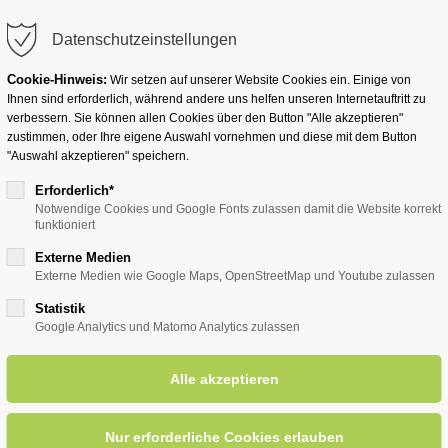
info@badwesternkotten.de
Datenschutzeinstellungen
Cookie-Hinweis:
Wir setzen auf unserer Website Cookies ein. Einige von
Ihnen sind erforderlich, während andere uns helfen unseren Internetauftritt zu
verbessern. Sie können allen Cookies über den Button "Alle akzeptieren"
zustimmen, oder Ihre eigene Auswahl vornehmen und diese mit dem Button
Ihr Heilbad
Übernachten
Für Ihre Gesun
"Auswahl akzeptieren" speichern.
Erforderlich*
Notwendige Cookies und Google Fonts zulassen damit die Website korrekt
funktioniert
entsreader (Timeline)
Externe Medien
Externe Medien wie Google Maps, OpenStreetMap und Youtube zulassen
Statistik
Google Analytics und Matomo Analytics zulassen
 Pfoten, Geschichten
27
OR