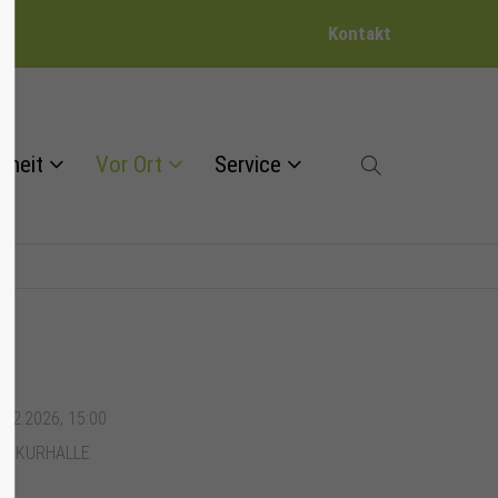
Kontakt
dheit
Vor Ort
Service
.02.2026, 15:00
T: KURHALLE