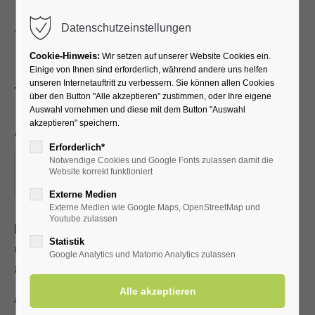
Menu
Datenschutzeinstellungen
Cookie-Hinweis:
Wir setzen auf unserer Website Cookies ein.
Einige von Ihnen sind erforderlich, während andere uns helfen
unseren Internetauftritt zu verbessern. Sie können allen Cookies
Trommeln mit Mama
über den Button "Alle akzeptieren" zustimmen, oder Ihre eigene
Auswahl vornehmen und diese mit dem Button "Auswahl
Afrika
akzeptieren" speichern.
Erforderlich*
Notwendige Cookies und Google Fonts zulassen damit die
07.05.2024, 19:30–21:00
Website korrekt funktioniert
ORT: KURHALLE
Externe Medien
Externe Medien wie Google Maps, OpenStreetMap und
Youtube zulassen
Die Lippstädter Trommelgruppe trifft sich regelmäßig, um
Statistik
das afrikanische Trommelfeeling und Rhythmusübungen
Google Analytics und Matomo Analytics zulassen
aktiv zu erleben.
Alle Interessierte sind herzlich Willkommen!