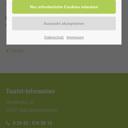
Treffpunkt: vor der Kurhalle.
Bitte schauen Sie regelmäßig auf unsere Website, ob die
Veranstaltungen aktuell sind.
Datenschutz
Impressum
Zurück
Tourist-Information
Nordstraße 2b
59597 Bad Westernkotten
0 29 43 . 976 58 10