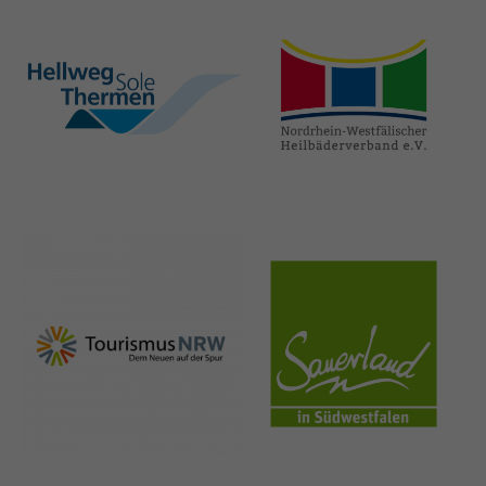
hellweg-sole-
nrw-
thermen.de
heilbaeder.de
nrw-
sauerland.co
tourismus.de
m