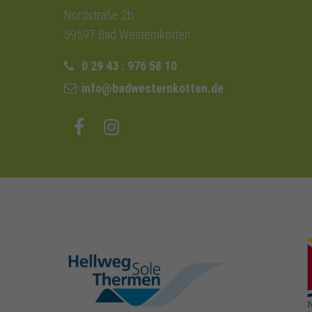
Nordstraße 2b
59597 Bad Westernkotten
0 29 43 . 976 58 10
info@badwesternkotten.de
hellweg-sole-
thermen.de