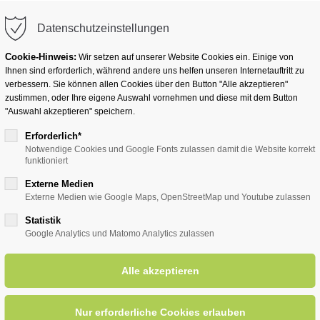
info@badwesternkotten.de
Datenschutzeinstellungen
Cookie-Hinweis:
Wir setzen auf unserer Website Cookies ein. Einige von
Ihnen sind erforderlich, während andere uns helfen unseren Internetauftritt zu
verbessern. Sie können allen Cookies über den Button "Alle akzeptieren"
zustimmen, oder Ihre eigene Auswahl vornehmen und diese mit dem Button
Ihr Heilbad
Übernachten
Für Ihre Gesun
"Auswahl akzeptieren" speichern.
Erforderlich*
Notwendige Cookies und Google Fonts zulassen damit die Website korrekt
funktioniert
entsreader (Timeline)
Externe Medien
Externe Medien wie Google Maps, OpenStreetMap und Youtube zulassen
Statistik
Google Analytics und Matomo Analytics zulassen
ins Herz geht mit Schlagers