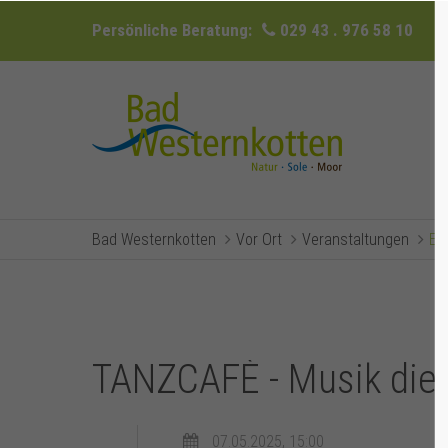
Persönliche Beratung:
029 43 . 976 58 10
Bad Westernkotten
Vor Ort
Veranstaltungen
Ev
TANZCAFÈ - Musik die 
07.05.2025, 15:00