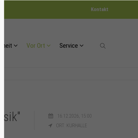
Kontakt
dheit
Vor Ort
Service
sik"
16.12.2026, 15:00
ORT: KURHALLE