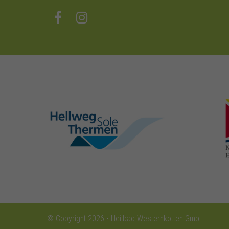
hellweg-sole-
thermen.de
© Copyright 2026 • Heilbad Westernkotten GmbH