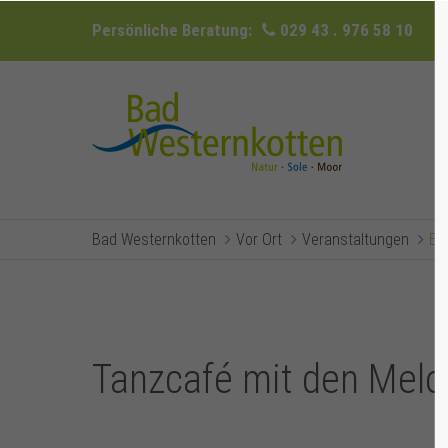
Persönliche Beratung:
029 43 . 976 58 10
Bad Westernkotten
Vor Ort
Veranstaltungen
Ev
Tanzcafé mit den Melo