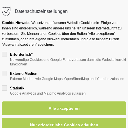
info@badwesternkotten.de
Datenschutzeinstellungen
Cookie-Hinweis:
Wir setzen auf unserer Website Cookies ein. Einige von
Ihnen sind erforderlich, während andere uns helfen unseren Internetauftritt zu
verbessern. Sie können allen Cookies über den Button "Alle akzeptieren"
zustimmen, oder Ihre eigene Auswahl vornehmen und diese mit dem Button
Ihr Heilbad
Übernachten
Für Ihre Gesun
"Auswahl akzeptieren" speichern.
Erforderlich*
Notwendige Cookies und Google Fonts zulassen damit die Website korrekt
funktioniert
entsreader (Timeline)
Externe Medien
Externe Medien wie Google Maps, OpenStreetMap und Youtube zulassen
Statistik
Google Analytics und Matomo Analytics zulassen
dyLadies "Rendezvous der Mu