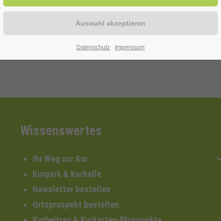
 flotten Tönen, die ins Ohr, ins Herz und schwungvoll in die Hüften
Datenschutz
Impressum
Wissenswertes
Ihr Weg zur Kur
Kurpark & Kurhalle
Newsletter bestellen
Ortsprospekt bestellen
Kurbeitrag & Kurkarten-Pluspunkte