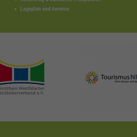
Lageplan und Anreise
nrw-
nrw-tourismus.de
heilbaeder.de