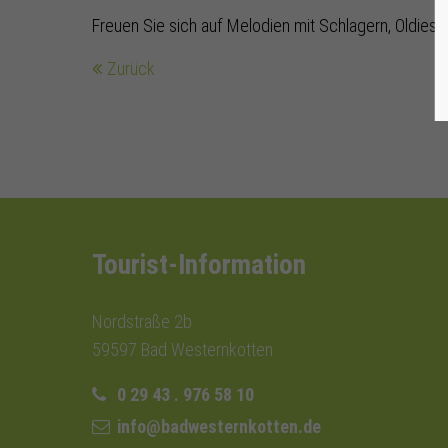
Freuen Sie sich auf Melodien mit Schlagern, Oldies &
Zurück
Tourist-Information
Nordstraße 2b
59597 Bad Westernkotten
0 29 43 . 976 58 10
info@badwesternkotten.de