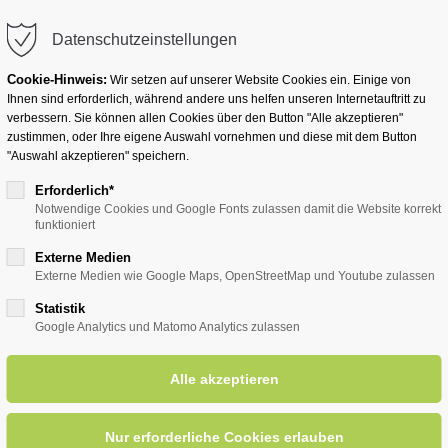
info@badwesternkotten.de
Datenschutzeinstellungen
Cookie-Hinweis:
Wir setzen auf unserer Website Cookies ein. Einige von
Ihnen sind erforderlich, während andere uns helfen unseren Internetauftritt zu
verbessern. Sie können allen Cookies über den Button "Alle akzeptieren"
zustimmen, oder Ihre eigene Auswahl vornehmen und diese mit dem Button
Ihr Heilbad
Übernachten
Für Ihre Gesun
"Auswahl akzeptieren" speichern.
Erforderlich*
Notwendige Cookies und Google Fonts zulassen damit die Website korrekt
funktioniert
entsreader (Timeline)
Externe Medien
Externe Medien wie Google Maps, OpenStreetMap und Youtube zulassen
Statistik
Google Analytics und Matomo Analytics zulassen
te Laune Duo
29.09.2024, 15:00
ORT: KURHALLE