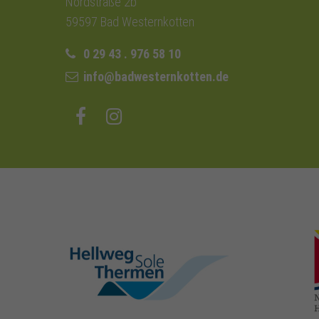
Nordstraße 2b
59597 Bad Westernkotten
0 29 43 . 976 58 10
info@badwesternkotten.de
hellweg-sole-
thermen.de