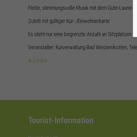
Flotte, stimmungsvolle Musik mit dem Gute-Laune-
Zutritt mit gültiger Kur- /Einwohnerkarte
Es steht nur eine begrenzte Anzahl an Sitzplätzen z
Veranstalter: Kurverwaltung Bad Westernkotten, Tel
Zurück
Tourist-Information