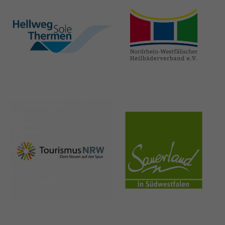
hellweg-sole-
nrw-
thermen.de
heilbaeder.de
nrw-
sauerland.co
tourismus.de
m