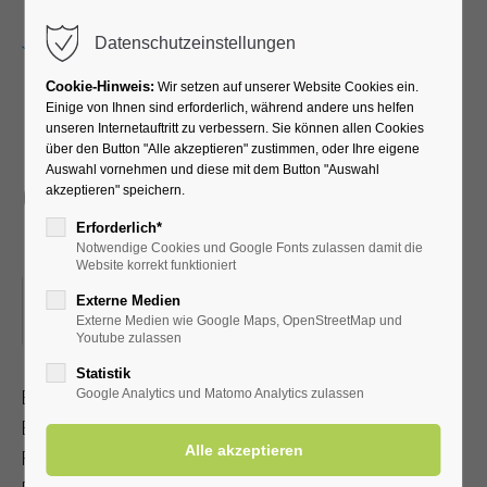
Menu
Datenschutzeinstellungen
Cookie-Hinweis:
Wir setzen auf unserer Website Cookies ein.
Einige von Ihnen sind erforderlich, während andere uns helfen
unseren Internetauftritt zu verbessern. Sie können allen Cookies
Baumführung im Rahmen
über den Button "Alle akzeptieren" zustimmen, oder Ihre eigene
Auswahl vornehmen und diese mit dem Button "Auswahl
der Tage der Gärten &
akzeptieren" speichern.
Parks in Westfalen-Lippe
Erforderlich*
Notwendige Cookies und Google Fonts zulassen damit die
Website korrekt funktioniert
14.06.2026, 15:00
Externe Medien
Externe Medien wie Google Maps, OpenStreetMap und
ORT: KURPARK BAD WESTERNKOTTEN
Youtube zulassen
Statistik
Entdecken Sie bei diesem Rundgang die besonderen
Google Analytics und Matomo Analytics zulassen
Baumarten des Kurparks - von Blutbuche bis Ginkgo. Die
Führung bietet spannende Einblicke in Geschichte,