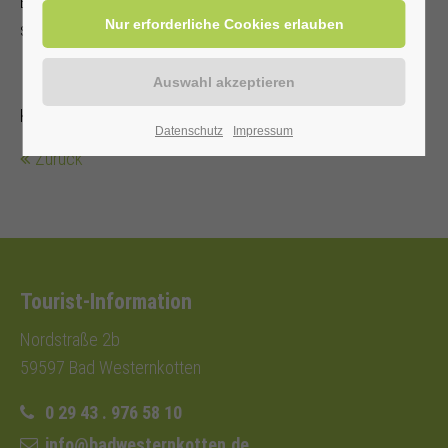
Besonderheiten und Nutzung ausgewählter Bäume und
schärft den Blick für die Vielfalt dieser grünen Oase.
Kur-/Einwohnerkarte 2,- €; ohne 5,-€
Datenschutz
Impressum
Zurück
Tourist-Information
Nordstraße 2b
59597 Bad Westernkotten
0 29 43 . 976 58 10
info@badwesternkotten.de