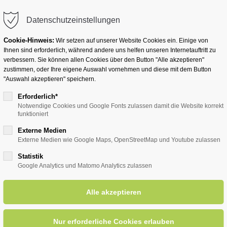
info@badwesternkotten.de
Datenschutzeinstellungen
Cookie-Hinweis:
Wir setzen auf unserer Website Cookies ein. Einige von
Ihnen sind erforderlich, während andere uns helfen unseren Internetauftritt zu
verbessern. Sie können allen Cookies über den Button "Alle akzeptieren"
zustimmen, oder Ihre eigene Auswahl vornehmen und diese mit dem Button
Ihr Heilbad
Übernachten
Für Ihre Gesun
"Auswahl akzeptieren" speichern.
Erforderlich*
Notwendige Cookies und Google Fonts zulassen damit die Website korrekt
funktioniert
entsreader (Timeline)
Externe Medien
Externe Medien wie Google Maps, OpenStreetMap und Youtube zulassen
Statistik
Google Analytics und Matomo Analytics zulassen
Walking für alle
31.07.2025
ORT: GROSS