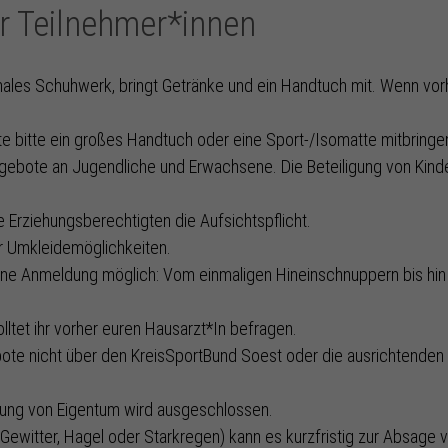
r Teilnehmer*innen
onales Schuhwerk, bringt Getränke und ein Handtuch mit. Wenn vor
e bitte ein großes Handtuch oder eine Sport-/Isomatte mitbringen
Angebote an Jugendliche und Erwachsene. Die Beteiligung von Kinde
 Erziehungsberechtigten die Aufsichtspflicht.
er Umkleidemöglichkeiten.
hne Anmeldung möglich: Vom einmaligen Hineinschnuppern bis hin
olltet ihr vorher euren Hausarzt*In befragen.
ote nicht über den KreisSportBund Soest oder die ausrichtenden V
igung von Eigentum wird ausgeschlossen.
ewitter, Hagel oder Starkregen) kann es kurzfristig zur Absage 