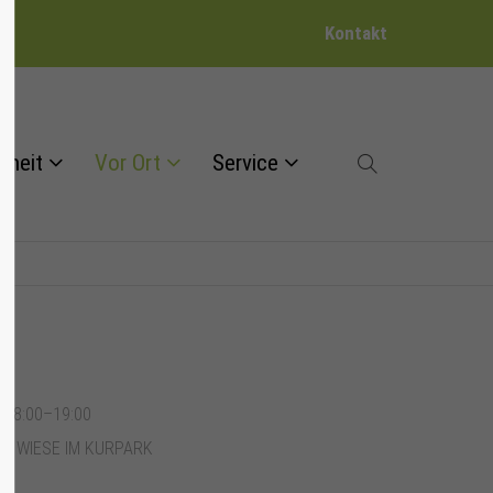
Kontakt
dheit
Vor Ort
Service
, 18:00–19:00
E WIESE IM KURPARK