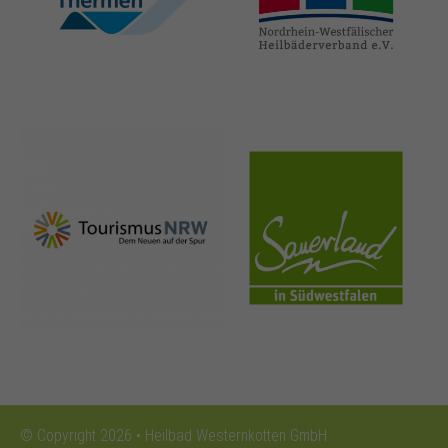
thermen.de
heilbaeder.de
nrw-
sauerland.co
tourismus.de
m
© Copyright 2026 • Heilbad Westernkotten GmbH