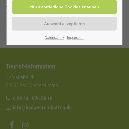
Bitte Sportkleidung und Getränke mitbringen (Teilnahme
kostenlos)
Zurück
Datenschutz
Impressum
Tourist-Information
Nordstraße 2b
59597 Bad Westernkotten
0 29 43 . 976 58 10
info@badwesternkotten.de