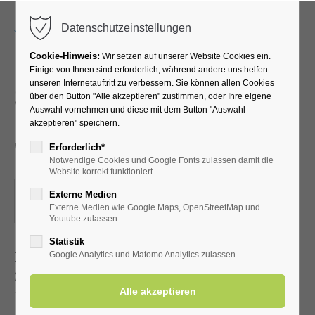
Menu
Datenschutzeinstellungen
Cookie-Hinweis:
Wir setzen auf unserer Website Cookies ein.
Einige von Ihnen sind erforderlich, während andere uns helfen
unseren Internetauftritt zu verbessern. Sie können allen Cookies
Sport im Park – LTV Aktiv
über den Button "Alle akzeptieren" zustimmen, oder Ihre eigene
Auswahl vornehmen und diese mit dem Button "Auswahl
Bad Westernkotten –
akzeptieren" speichern.
Walken für alle
Erforderlich*
Notwendige Cookies und Google Fonts zulassen damit die
Website korrekt funktioniert
10.08.2026 18:00–24.08.2026 19:00
Externe Medien
Externe Medien wie Google Maps, OpenStreetMap und
ORT: GROSSE WIESE IM KURPARK
Youtube zulassen
Statistik
Dieser Termin wiederholt sich jede Woche bis zum
Google Analytics und Matomo Analytics zulassen
07.09.2026 und findet das nächste Mal am
10.08.2026
18:00–24.08.2026 19:00
statt. bis zum 07.09.2026.