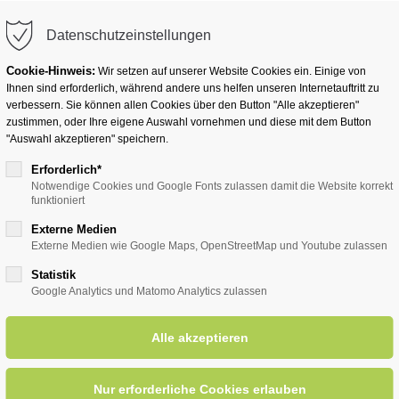
info@badwesternkotten.de
Datenschutzeinstellungen
Cookie-Hinweis:
Wir setzen auf unserer Website Cookies ein. Einige von
Ihnen sind erforderlich, während andere uns helfen unseren Internetauftritt zu
verbessern. Sie können allen Cookies über den Button "Alle akzeptieren"
zustimmen, oder Ihre eigene Auswahl vornehmen und diese mit dem Button
Ihr Heilbad
Übernachten
Für Ihre Gesun
"Auswahl akzeptieren" speichern.
Erforderlich*
Notwendige Cookies und Google Fonts zulassen damit die Website korrekt
funktioniert
entsreader (Timeline)
Externe Medien
Externe Medien wie Google Maps, OpenStreetMap und Youtube zulassen
Statistik
Google Analytics und Matomo Analytics zulassen
 dem Sauerländischen Gebirg