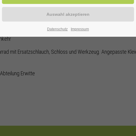
ATZ AN DER DIETRICH-OTTMAR-STR. (NÄHE MARKTPLATZ)
Datenschutz
Impressum
inkehr
ahrrad mit Ersatzschlauch, Schloss und Werkzeug. Angepasste Kl
Abteilung Erwitte