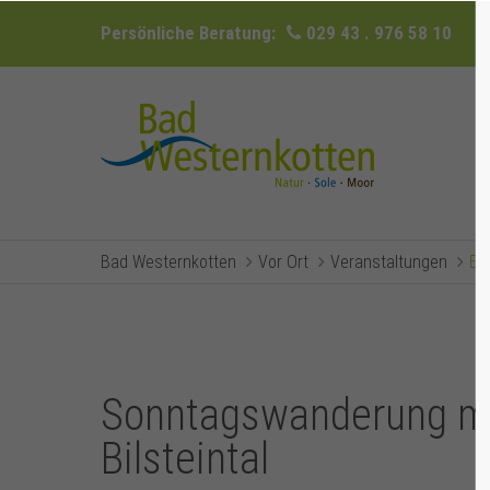
Persönliche Beratung:
029 43 . 976 58 10
Bad Westernkotten
Vor Ort
Veranstaltungen
Ev
Sonntagswanderung mit
Bilsteintal