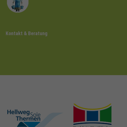
Kontakt & Beratung
hellweg-sole-
nrw-
thermen.de
heilbaeder.de