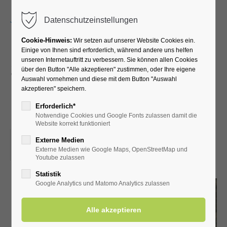
Menu
Datenschutzeinstellungen
Cookie-Hinweis:
Wir setzen auf unserer Website Cookies ein.
Einige von Ihnen sind erforderlich, während andere uns helfen
unseren Internetauftritt zu verbessern. Sie können allen Cookies
Sole, Salz und Mehr -
über den Button "Alle akzeptieren" zustimmen, oder Ihre eigene
Auswahl vornehmen und diese mit dem Button "Auswahl
unterhaltsame
akzeptieren" speichern.
Ortsführung
Erforderlich*
Notwendige Cookies und Google Fonts zulassen damit die
Website korrekt funktioniert
13.11.2025, 15:00
Externe Medien
Externe Medien wie Google Maps, OpenStreetMap und
ORT: TREFFPUNKT: VOR DER KURHALLE
Youtube zulassen
Statistik
Google Analytics und Matomo Analytics zulassen