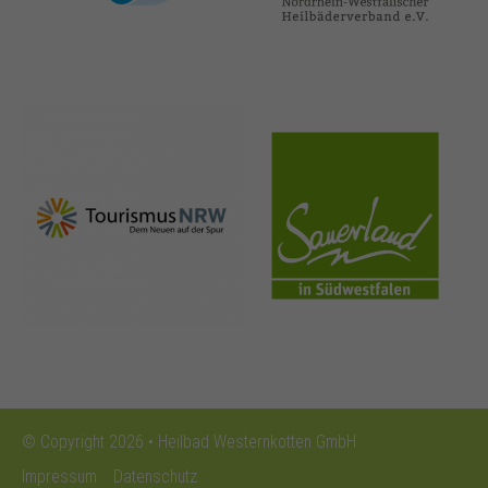
nrw-
sauerland.co
tourismus.de
m
© Copyright 2026 • Heilbad Westernkotten GmbH
Impressum
Datenschutz