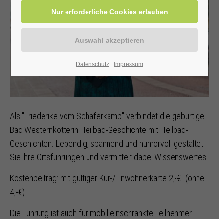
Datenschutz
Impressum
Als "Friederike vom Schäferkamp" verbindet die gebürtige
Bad Westernkötterin Heilbad-Geschichte mit Heilbad-
Geschichten. Lebendig, spannend und humorvoll gestaltet
Sie ihre Ortsführungen und vermittelt dabei Wissenswertes.
Kostenbeitrag: mit gültiger Kur-/Einwohnerkarte 2,-€ (ohne
4,-€)
Die Führung ist auch für mobil einschränkte Teilnehmer