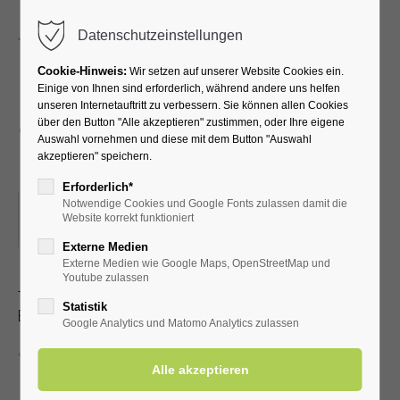
Menu
Datenschutzeinstellungen
Cookie-Hinweis:
Wir setzen auf unserer Website Cookies ein.
Einige von Ihnen sind erforderlich, während andere uns helfen
unseren Internetauftritt zu verbessern. Sie können allen Cookies
Siggi Raskop – großes
über den Button "Alle akzeptieren" zustimmen, oder Ihre eigene
Auswahl vornehmen und diese mit dem Button "Auswahl
Musikrepertoire
akzeptieren" speichern.
Erforderlich*
Notwendige Cookies und Google Fonts zulassen damit die
22.05.2026, 19:30
Website korrekt funktioniert
ORT: KLINIK SOLEQUELLE, CAFÉTERIA
Externe Medien
Externe Medien wie Google Maps, OpenStreetMap und
Youtube zulassen
- lassen Sie sich überraschen!
Statistik
Eintritt frei
Google Analytics und Matomo Analytics zulassen
Zurück