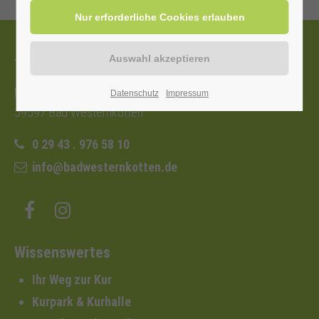
Tourist-Information
Nordstraße 2b
Datenschutz
Impressum
59597 Bad Westernkotten
0 29 43 . 976 58 10
info@badwesternkotten.de
Wissenswertes
Ihr Weg zur Kur
Kurpark & Kurhalle