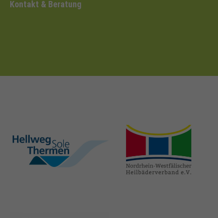
Kontakt & Beratung
hellweg-sole-
nrw-
thermen.de
heilbaeder.de