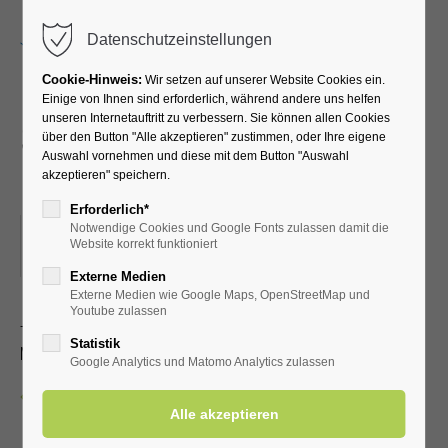
Menu
Datenschutzeinstellungen
Cookie-Hinweis:
Wir setzen auf unserer Website Cookies ein.
Einige von Ihnen sind erforderlich, während andere uns helfen
unseren Internetauftritt zu verbessern. Sie können allen Cookies
Siggi Raskop – großes
über den Button "Alle akzeptieren" zustimmen, oder Ihre eigene
Auswahl vornehmen und diese mit dem Button "Auswahl
Musikrepertoire
akzeptieren" speichern.
Erforderlich*
Notwendige Cookies und Google Fonts zulassen damit die
26.12.2026, 15:00
Website korrekt funktioniert
ORT: KURHALLE
Externe Medien
Externe Medien wie Google Maps, OpenStreetMap und
Youtube zulassen
- lassen Sie sich überraschen!
Statistik
Mit gültiger Kur-/Einwohnerkarte frei, ohne 3,00 €
Google Analytics und Matomo Analytics zulassen
Zurück