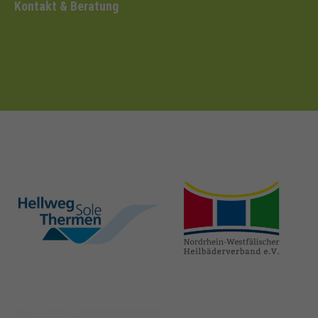
Kontakt & Beratung
hellweg-sole-
nrw-
thermen.de
heilbaeder.de