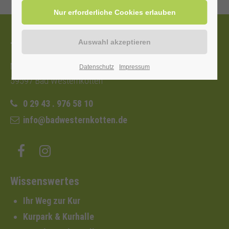
Tourist-Information
Nordstraße 2b
Datenschutz
Impressum
59597 Bad Westernkotten
0 29 43 . 976 58 10
info@badwesternkotten.de
Wissenswertes
Ihr Weg zur Kur
Kurpark & Kurhalle