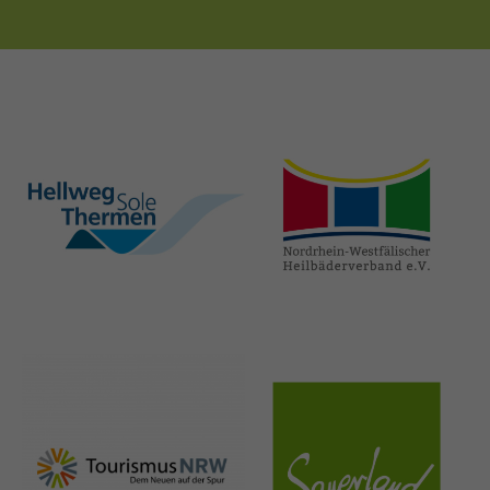
hellweg-sole-
nrw-
thermen.de
heilbaeder.de
nrw-
sauerland.co
tourismus.de
m