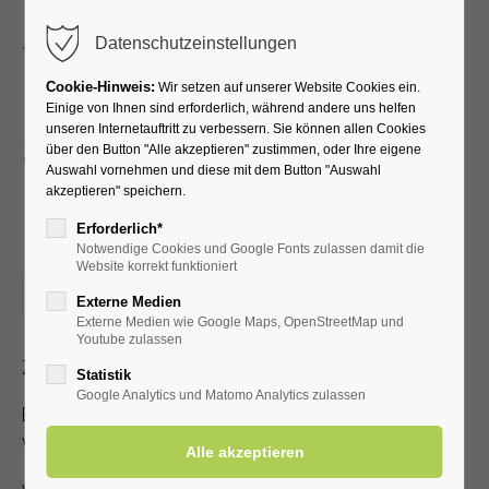
Menu
Datenschutzeinstellungen
Cookie-Hinweis:
Wir setzen auf unserer Website Cookies ein.
Einige von Ihnen sind erforderlich, während andere uns helfen
unseren Internetauftritt zu verbessern. Sie können allen Cookies
Schlager und Hits, die
über den Button "Alle akzeptieren" zustimmen, oder Ihre eigene
Auswahl vornehmen und diese mit dem Button "Auswahl
man nie vergisst ... mit
akzeptieren" speichern.
Peter Cremer
Erforderlich*
Notwendige Cookies und Google Fonts zulassen damit die
Website korrekt funktioniert
11.05.2022, 15:00
Externe Medien
Externe Medien wie Google Maps, OpenStreetMap und
Youtube zulassen
Zutritt mit gültiger Kur- /Einwohnerkarte
Statistik
Google Analytics und Matomo Analytics zulassen
Es steht nur eine begrenzte Anzahl an Sitzplätzen zur
Verfügung!