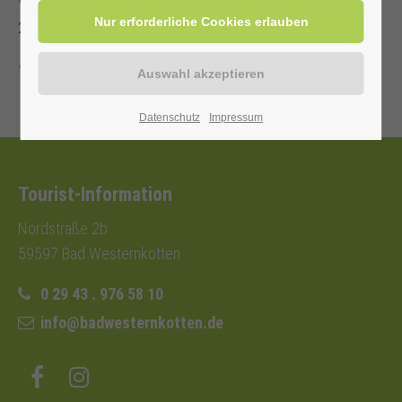
Veranstalter: Kurverwaltung Bad Westernkotten, Telefon: 0
29 43 . 976 58 10
Zurück
Datenschutz
Impressum
Tourist-Information
Nordstraße 2b
59597 Bad Westernkotten
0 29 43 . 976 58 10
info@badwesternkotten.de