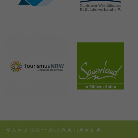
thermen.de
heilbaeder.de
nrw-
sauerland.co
tourismus.de
m
© Copyright 2026 • Heilbad Westernkotten GmbH