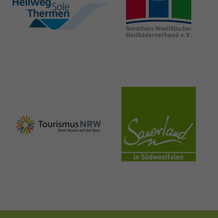
hellweg-sole-
nrw-
thermen.de
heilbaeder.de
nrw-
sauerland.co
tourismus.de
m