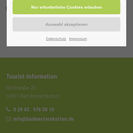
Eintritt frei
Zurück
Datenschutz
Impressum
Tourist-Information
Nordstraße 2b
59597 Bad Westernkotten
0 29 43 . 976 58 10
info@badwesternkotten.de