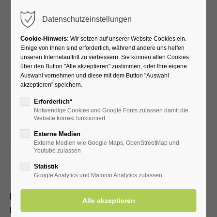
Menu
Datenschutzeinstellungen
Cookie-Hinweis:
Wir setzen auf unserer Website Cookies ein.
Einige von Ihnen sind erforderlich, während andere uns helfen
unseren Internetauftritt zu verbessern. Sie können allen Cookies
Schlager + Hits von
über den Button "Alle akzeptieren" zustimmen, oder Ihre eigene
Auswahl vornehmen und diese mit dem Button "Auswahl
gestern und heute mit
akzeptieren" speichern.
Gerd Helfmeiers Top
Erforderlich*
Notwendige Cookies und Google Fonts zulassen damit die
Music
Website korrekt funktioniert
Externe Medien
Externe Medien wie Google Maps, OpenStreetMap und
16.05.2025, 19:30
Youtube zulassen
ORT: KLINIK SOLEQUELLE, CAFETERIA
Statistik
Google Analytics und Matomo Analytics zulassen
Heiter und stimmungsvoll führt Gerd Helfmeier mit Hits und
Evergreens durch den Abend.