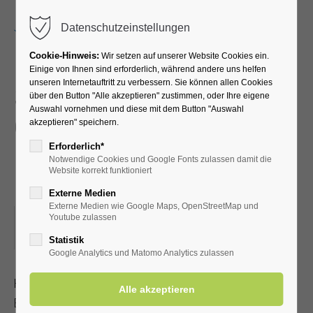
Menu
Datenschutzeinstellungen
Cookie-Hinweis:
Wir setzen auf unserer Website Cookies ein.
Einige von Ihnen sind erforderlich, während andere uns helfen
unseren Internetauftritt zu verbessern. Sie können allen Cookies
Schlager + Hits von
über den Button "Alle akzeptieren" zustimmen, oder Ihre eigene
Auswahl vornehmen und diese mit dem Button "Auswahl
gestern und heute mit
akzeptieren" speichern.
Gerd Helfmeiers Top
Erforderlich*
Notwendige Cookies und Google Fonts zulassen damit die
Music
Website korrekt funktioniert
Externe Medien
Externe Medien wie Google Maps, OpenStreetMap und
20.09.2024, 19:30
Youtube zulassen
ORT: KLINIK SOLEQUELLE, CAFÉTERIA
Statistik
Google Analytics und Matomo Analytics zulassen
Heiter und stimmungsvoll führt Gerd Helfmeier mit Hits und
Evergreens durch den Abend.