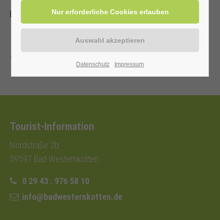
Eintritt frei
Zurück
Datenschutz
Impressum
Tourist-Information
Nordstraße 2b
59597 Bad Westernkotten
0 29 43 . 976 58 10
info@badwesternkotten.de