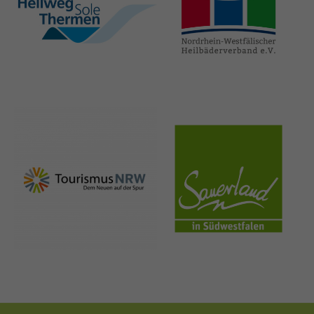
hellweg-sole-
nrw-
thermen.de
heilbaeder.de
nrw-
sauerland.co
tourismus.de
m