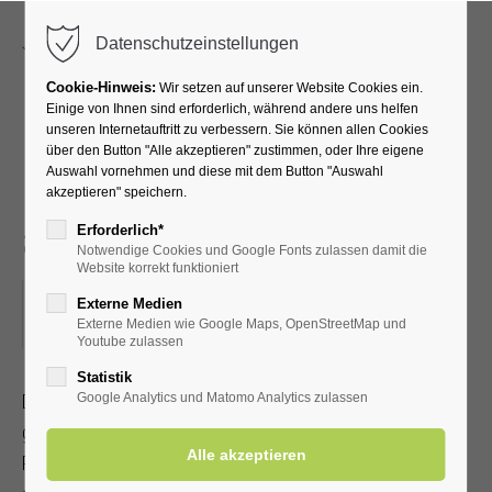
Menu
Datenschutzeinstellungen
Cookie-Hinweis:
Wir setzen auf unserer Website Cookies ein.
Einige von Ihnen sind erforderlich, während andere uns helfen
unseren Internetauftritt zu verbessern. Sie können allen Cookies
Rikscha-Pilgern -
über den Button "Alle akzeptieren" zustimmen, oder Ihre eigene
Auswahl vornehmen und diese mit dem Button "Auswahl
Pilgerweg entdecken mal
akzeptieren" speichern.
auf andere Weise
Erforderlich*
Notwendige Cookies und Google Fonts zulassen damit die
Website korrekt funktioniert
18.06.2026, 15:00
Externe Medien
Externe Medien wie Google Maps, OpenStreetMap und
ORT: TREFFPUNKT VOR DER KIRCHE
Youtube zulassen
Statistik
Damit auch gehbehinderten Menschen die Möglichkeit
Google Analytics und Matomo Analytics zulassen
gegeben ist den Pilgerweg kennenzulernen, bietet die
Pilgergruppe Rikscha Pilgern an. Um Anmeldung wird unter