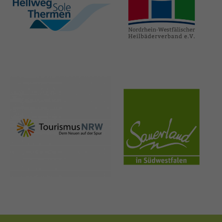
hellweg-sole-
nrw-
thermen.de
heilbaeder.de
nrw-
sauerland.co
tourismus.de
m