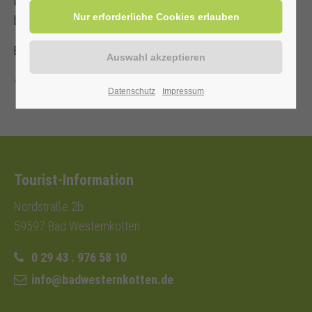
der Tel.-Nr.: 02943-1543 gebeten. Personenanzahl ist
begrenzt. E-Mobile sind willkommen.
Ein Unkostenbeitrag wird erhoben.
Zurück
Datenschutz
Impressum
Tourist-Information
Nordstraße 2b
59597 Bad Westernkotten
0 29 43 . 976 58 10
info@badwesternkotten.de