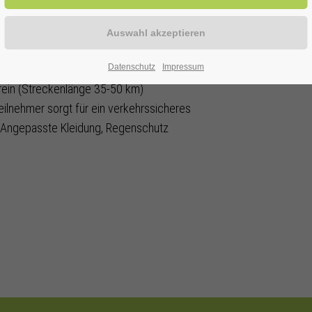
ERWITTE
Datenschutz
Impressum
ein (Streckenlänge 35-50 km)
eilnehmer sorgt für ein verkehrssicheres
. Angepasste Kleidung, Regenschutz