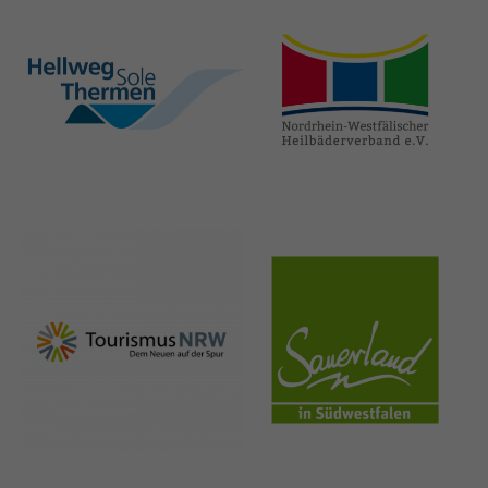
hellweg-sole-
nrw-
thermen.de
heilbaeder.de
nrw-
sauerland.co
tourismus.de
m