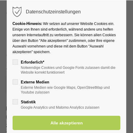
Menu
Datenschutzeinstellungen
Cookie-Hinweis:
Wir setzen auf unserer Website Cookies ein.
Einige von Ihnen sind erforderlich, während andere uns helfen
unseren Internetauftritt zu verbessern. Sie können allen Cookies
Radwanderung mit dem
über den Button "Alle akzeptieren" zustimmen, oder Ihre eigene
Auswahl vornehmen und diese mit dem Button "Auswahl
SGV - Rund um Erwitte -
akzeptieren" speichern.
zwischendurch Einkehr
Erforderlich*
Notwendige Cookies und Google Fonts zulassen damit die
Website korrekt funktioniert
07.10.2023, 13:30–18:00
Externe Medien
Externe Medien wie Google Maps, OpenStreetMap und
ORT: TREFFPUNKT MARKTPLATZ IN ERWITTE
Youtube zulassen
Statistik
Radwanderung mit dem Sauerländischen Gebirgsverein
Google Analytics und Matomo Analytics zulassen
(Streckenlänge 35-50 km)
zwischendurch Einkehr. Ende ca. 18.00 Uhr, Jeder