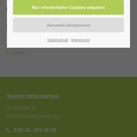
Teilnehmer sorgt für ein verkehrssicheres
Fahrrad mit Ersatzschlauch, Schloss und Werkzeug.
Angepasste Kleidung, Regenschutz
und Fahrradhelm werden empfohlen.
Datenschutz
Impressum
Zurück
Tourist-Information
Nordstraße 2b
59597 Bad Westernkotten
0 29 43 . 976 58 10