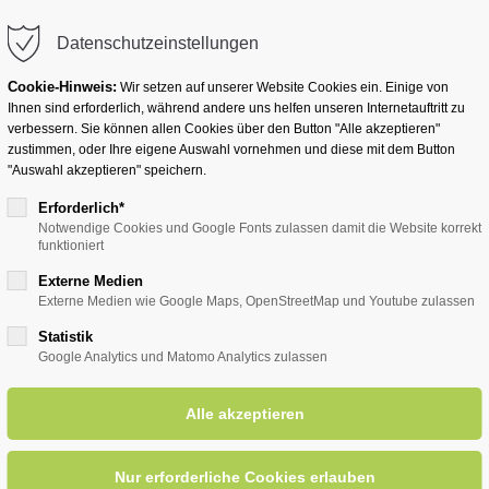
info@badwesternkotten.de
Datenschutzeinstellungen
Cookie-Hinweis:
Wir setzen auf unserer Website Cookies ein. Einige von
Ihnen sind erforderlich, während andere uns helfen unseren Internetauftritt zu
verbessern. Sie können allen Cookies über den Button "Alle akzeptieren"
zustimmen, oder Ihre eigene Auswahl vornehmen und diese mit dem Button
Ihr Heilbad
Übernachten
Für Ihre Gesun
"Auswahl akzeptieren" speichern.
Erforderlich*
Notwendige Cookies und Google Fonts zulassen damit die Website korrekt
funktioniert
entsreader (Timeline)
Externe Medien
Externe Medien wie Google Maps, OpenStreetMap und Youtube zulassen
Statistik
Google Analytics und Matomo Analytics zulassen
 SGV -Ins Paderborner Land