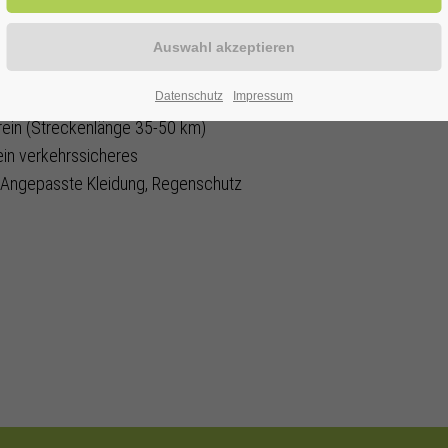
ERWITTE
Datenschutz
Impressum
ein (Streckenlänge 35-50 km)
ein verkehrssicheres
. Angepasste Kleidung, Regenschutz