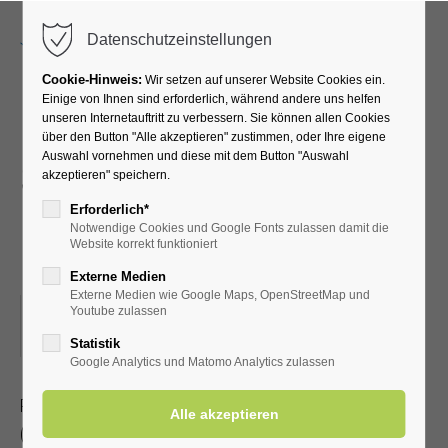
Menu
Datenschutzeinstellungen
Cookie-Hinweis:
Wir setzen auf unserer Website Cookies ein.
Einige von Ihnen sind erforderlich, während andere uns helfen
unseren Internetauftritt zu verbessern. Sie können allen Cookies
Radwanderung mit dem
über den Button "Alle akzeptieren" zustimmen, oder Ihre eigene
Auswahl vornehmen und diese mit dem Button "Auswahl
SGV - Ins Paderborner
akzeptieren" speichern.
Land - zwischendurch
Erforderlich*
Notwendige Cookies und Google Fonts zulassen damit die
Einkehr
Website korrekt funktioniert
Externe Medien
Externe Medien wie Google Maps, OpenStreetMap und
08.06.2024, 13:30–18:00
Youtube zulassen
ORT: TREFFPUNKT MARKTPLATZ IN ERWITTE
Statistik
Google Analytics und Matomo Analytics zulassen
Radwanderung mit dem Sauerländischen Gebirgsverein
(Streckenlänge 35-50 km)