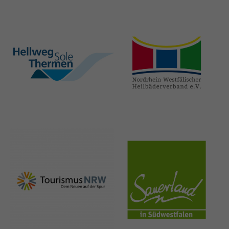
hellweg-sole-
nrw-
thermen.de
heilbaeder.de
nrw-
sauerland.co
tourismus.de
m