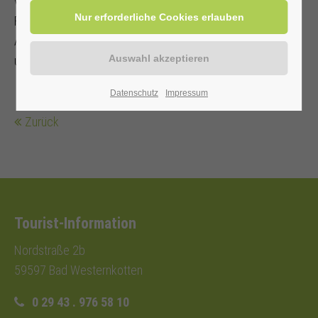
verkehrssicheres
Fahrrad mit Ersatzschlauch, Schloss und Werkzeug.
Angepasste Kleidung, Regenschutz
und Fahrradhelm werden empfohlen.
Datenschutz
Impressum
Zurück
Tourist-Information
Nordstraße 2b
59597 Bad Westernkotten
0 29 43 . 976 58 10