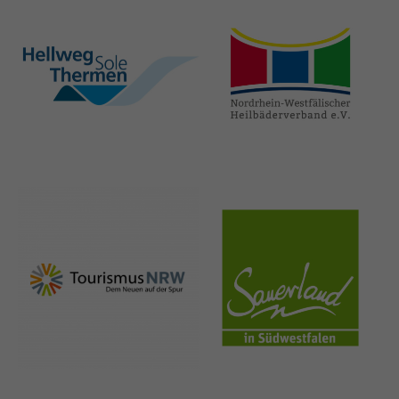
hellweg-sole-
nrw-
thermen.de
heilbaeder.de
nrw-
sauerland.co
tourismus.de
m