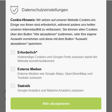
Menu
Datenschutzeinstellungen
Cookie-Hinweis:
Wir setzen auf unserer Website Cookies ein.
Einige von Ihnen sind erforderlich, während andere uns helfen
unseren Internetauftritt zu verbessern. Sie können allen Cookies
Radwanderung mit dem
über den Button "Alle akzeptieren" zustimmen, oder Ihre eigene
Auswahl vornehmen und diese mit dem Button "Auswahl
SGV - Baggerseen -
akzeptieren" speichern.
zwischendurch Einkehr
Erforderlich*
Notwendige Cookies und Google Fonts zulassen damit die
Website korrekt funktioniert
25.03.2023, 13:30–18:00
Externe Medien
Externe Medien wie Google Maps, OpenStreetMap und
ORT: TREFFPUNKT MARKTPLATZ IN ERWITTE
Youtube zulassen
Statistik
Radwanderung mit dem Sauerländischen Gebirgsverein
Google Analytics und Matomo Analytics zulassen
(Streckenlänge 35-50 km)
zwischendurch Einkehr. Ende ca. 18.00 Uhr, Jeder