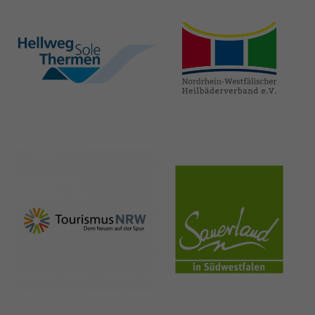
hellweg-sole-
nrw-
thermen.de
heilbaeder.de
nrw-
sauerland.co
tourismus.de
m