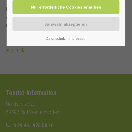
Teilnehmer sorgt für ein verkehrssicheres
Fahrrad mit Ersatzschlauch, Schloss und Werkzeug.
Angepasste Kleidung, Regenschutz
und Fahrradhelm werden empfohlen.
Datenschutz
Impressum
Zurück
Tourist-Information
Nordstraße 2b
59597 Bad Westernkotten
0 29 43 . 976 58 10