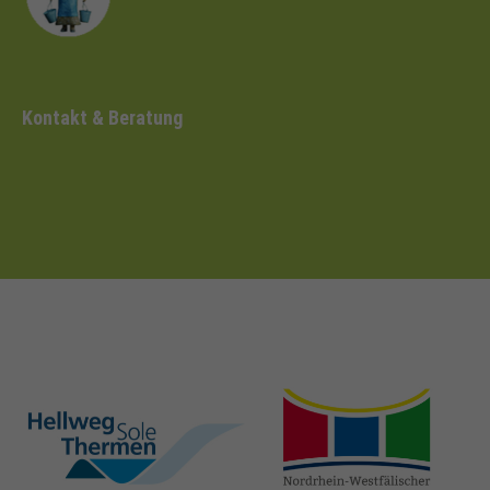
Kontakt & Beratung
hellweg-sole-
nrw-
thermen.de
heilbaeder.de