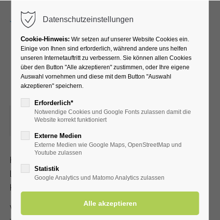
Menu
Datenschutzeinstellungen
Cookie-Hinweis:
Wir setzen auf unserer Website Cookies ein.
Einige von Ihnen sind erforderlich, während andere uns helfen
unseren Internetauftritt zu verbessern. Sie können allen Cookies
Puppentheater von und
über den Button "Alle akzeptieren" zustimmen, oder Ihre eigene
Auswahl vornehmen und diese mit dem Button "Auswahl
mit Uwe Natus
akzeptieren" speichern.
Erforderlich*
Notwendige Cookies und Google Fonts zulassen damit die
18.11.2023, 15:00
Website korrekt funktioniert
ORT: KURHALLE
Externe Medien
Externe Medien wie Google Maps, OpenStreetMap und
Youtube zulassen
Humorvolle und nachdenkliche Gedichte, Geschichten und
Statistik
Lieder von und mit Uwe Maria Natus. Teilnahme mit gültiger
Google Analytics und Matomo Analytics zulassen
Kur- und Einwohnerkarte; begrenzte Sitzplatzanzahl
Veranstalter: Kurverwaltung Bad Westernkotten