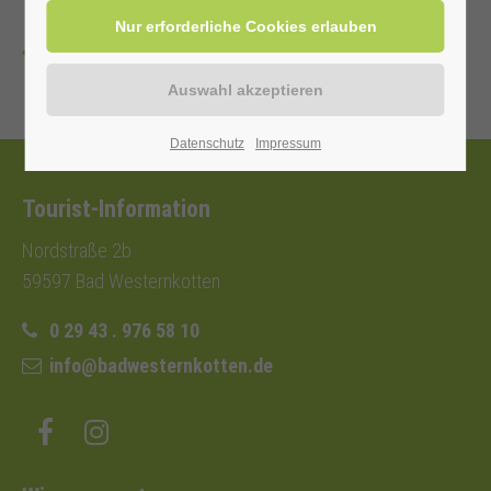
Telefon: 0 29 43 . 976 58 10
Zurück
Datenschutz
Impressum
Tourist-Information
Nordstraße 2b
59597 Bad Westernkotten
0 29 43 . 976 58 10
info@badwesternkotten.de