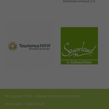
nrw-
sauerland.co
tourismus.de
m
© Copyright 2026 • Heilbad Westernkotten GmbH
Impressum
Datenschutz