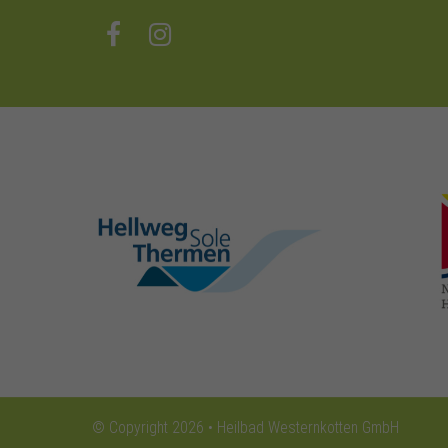
hellweg-sole-
thermen.de
© Copyright 2026 • Heilbad Westernkotten GmbH