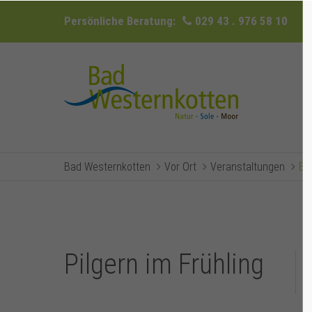
Persönliche Beratung:
029 43 . 976 58 10
Bad Westernkotten
Vor Ort
Veranstaltungen
Ev
Pilgern im Frühling