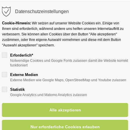
info@badwesternkotten.de
Datenschutzeinstellungen
Cookie-Hinweis:
Wir setzen auf unserer Website Cookies ein. Einige von
Ihnen sind erforderlich, während andere uns helfen unseren Internetauftritt zu
verbessern. Sie können allen Cookies über den Button "Alle akzeptieren"
zustimmen, oder Ihre eigene Auswahl vornehmen und diese mit dem Button
Ihr Heilbad
Übernachten
Für Ihre Gesun
"Auswahl akzeptieren" speichern.
Erforderlich*
Notwendige Cookies und Google Fonts zulassen damit die Website korrekt
funktioniert
entsreader (Timeline)
Externe Medien
Externe Medien wie Google Maps, OpenStreetMap und Youtube zulassen
Statistik
Google Analytics und Matomo Analytics zulassen
04.04.2025, 15:00
ORT: TREFFPUNKT VOR DER KIRCHE