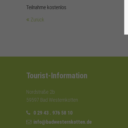
Teilnahme kostenlos
Zurück
Tourist-Information
Nordstraße 2b
59597 Bad Westernkotten
0 29 43 . 976 58 10
info@badwesternkotten.de