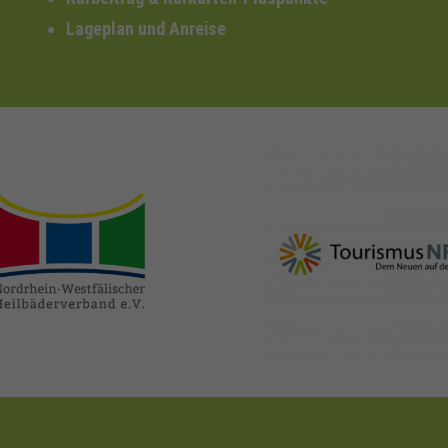
Lageplan und Anreise
nrw-
nrw-tourismus.de
heilbaeder.de