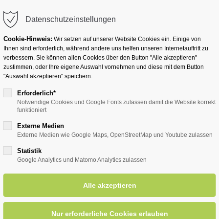
info@badwesternkotten.de
Datenschutzeinstellungen
Cookie-Hinweis:
Wir setzen auf unserer Website Cookies ein. Einige von
Ihnen sind erforderlich, während andere uns helfen unseren Internetauftritt zu
verbessern. Sie können allen Cookies über den Button "Alle akzeptieren"
zustimmen, oder Ihre eigene Auswahl vornehmen und diese mit dem Button
Ihr Heilbad
Übernachten
Für Ihre Gesun
"Auswahl akzeptieren" speichern.
Erforderlich*
Notwendige Cookies und Google Fonts zulassen damit die Website korrekt
funktioniert
entsreader (Timeline)
Externe Medien
Externe Medien wie Google Maps, OpenStreetMap und Youtube zulassen
Statistik
Google Analytics und Matomo Analytics zulassen
nzert in der Laurentiuskirche E