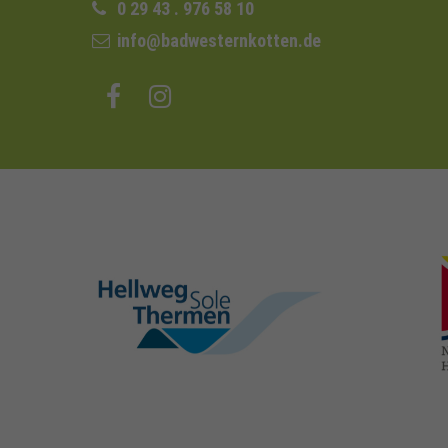
0 29 43 . 976 58 10
info@badwesternkotten.de
hellweg-sole-
thermen.de