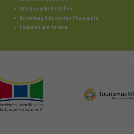
Ortsprospekt bestellen
Kurbeitrag & Kurkarten-Pluspunkte
Lageplan und Anreise
nrw-
nrw-tourismus.de
heilbaeder.de