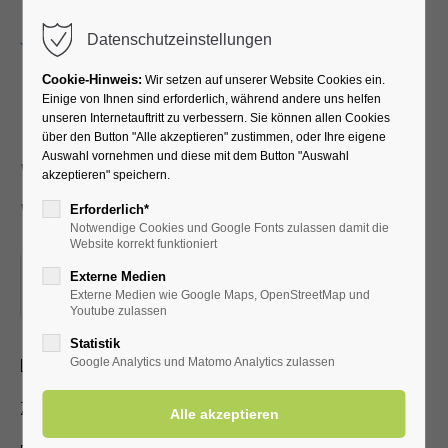
Menu
Datenschutzeinstellungen
Cookie-Hinweis:
Wir setzen auf unserer Website Cookies ein.
Einige von Ihnen sind erforderlich, während andere uns helfen
unseren Internetauftritt zu verbessern. Sie können allen Cookies
Neues und
über den Button "Alle akzeptieren" zustimmen, oder Ihre eigene
Auswahl vornehmen und diese mit dem Button "Auswahl
Wissenswertes über Bad
akzeptieren" speichern.
Westernkotten
Erforderlich*
Notwendige Cookies und Google Fonts zulassen damit die
Website korrekt funktioniert
13.05.2024, 15:00
Externe Medien
Externe Medien wie Google Maps, OpenStreetMap und
ORT: KURHALLE
Youtube zulassen
Statistik
Lichtbildervortrag zum Heilbad für Jedermann
Google Analytics und Matomo Analytics zulassen
Zutritt mit gültiger Kur- /Einwohnerkarte