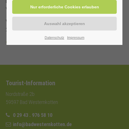
Es steht nur eine begrenzte Anzahl an Sitzplätzen zur
Verfügung!
Veranstalter: Kurverwaltung Bad Westernkotten, Telefon: 0
29 43 . 976 58 10
Datenschutz
Impressum
Zurück
Tourist-Information
Nordstraße 2b
59597 Bad Westernkotten
0 29 43 . 976 58 10
info@badwesternkotten.de