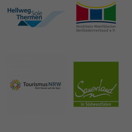
hellweg-sole-
nrw-
thermen.de
heilbaeder.de
nrw-
sauerland.co
tourismus.de
m