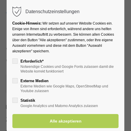
Menu
Datenschutzeinstellungen
Cookie-Hinweis:
Wir setzen auf unserer Website Cookies ein.
Einige von Ihnen sind erforderlich, während andere uns helfen
unseren Internetauftritt zu verbessern. Sie können allen Cookies
Neues und
über den Button "Alle akzeptieren" zustimmen, oder Ihre eigene
Auswahl vornehmen und diese mit dem Button "Auswahl
Wissenswertes über Bad
akzeptieren" speichern.
Westernkotten
Erforderlich*
Notwendige Cookies und Google Fonts zulassen damit die
Website korrekt funktioniert
22.05.2023, 15:00
Externe Medien
Externe Medien wie Google Maps, OpenStreetMap und
ORT: KURHALLE
Youtube zulassen
Statistik
Lichtbildervortrag zum Heilbad für Jedermann
Google Analytics und Matomo Analytics zulassen
Zutritt mit gültiger Kur- /Einwohnerkarte