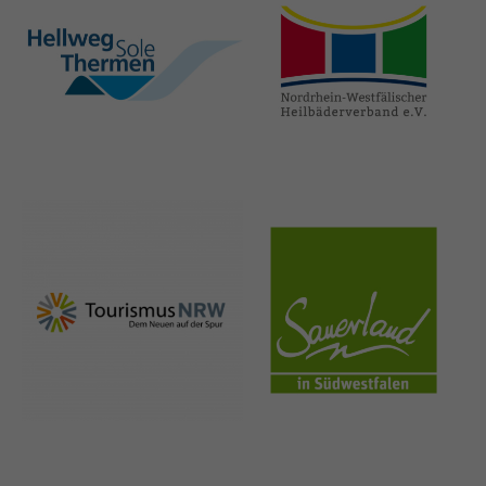
hellweg-sole-
nrw-
thermen.de
heilbaeder.de
nrw-
sauerland.co
tourismus.de
m