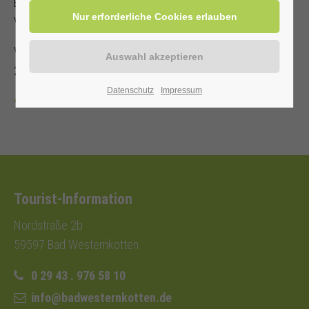
Es steht nur eine begrenzte Anzahl an Sitzplätzen zur
Verfügung!
Veranstalter: Kurverwaltung Bad Westernkotten, Telefon: 0
29 43 . 976 58 10
Datenschutz
Impressum
Zurück
Tourist-Information
Nordstraße 2b
59597 Bad Westernkotten
0 29 43 . 976 58 10
info@badwesternkotten.de