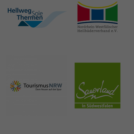
hellweg-sole-
nrw-
thermen.de
heilbaeder.de
nrw-
sauerland.co
tourismus.de
m