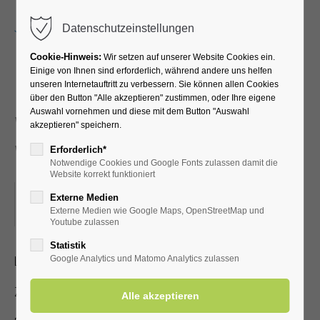
Menu
Datenschutzeinstellungen
Cookie-Hinweis:
Wir setzen auf unserer Website Cookies ein.
Einige von Ihnen sind erforderlich, während andere uns helfen
unseren Internetauftritt zu verbessern. Sie können allen Cookies
Neues und
über den Button "Alle akzeptieren" zustimmen, oder Ihre eigene
Auswahl vornehmen und diese mit dem Button "Auswahl
Wissenswertes über Bad
akzeptieren" speichern.
Westernkotten
Erforderlich*
Notwendige Cookies und Google Fonts zulassen damit die
Website korrekt funktioniert
10.10.2022, 15:00
Externe Medien
Externe Medien wie Google Maps, OpenStreetMap und
ORT: KURHALLE
Youtube zulassen
Statistik
Lichtbildervortrag zum Heilbad für Jedermann
Google Analytics und Matomo Analytics zulassen
Zutritt mit gültiger Kur- /Einwohnerkarte