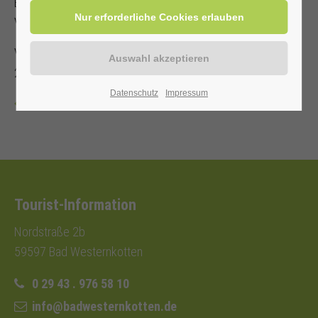
Es steht nur eine begrenzte Anzahl an Sitzplätzen zur
Verfügung!
Veranstalter: Kurverwaltung Bad Westernkotten, Telefon: 0
29 43 . 976 58 10
Datenschutz
Impressum
Zurück
Tourist-Information
Nordstraße 2b
59597 Bad Westernkotten
0 29 43 . 976 58 10
info@badwesternkotten.de