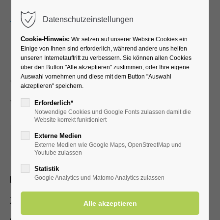
Menu
Datenschutzeinstellungen
Cookie-Hinweis:
Wir setzen auf unserer Website Cookies ein.
Einige von Ihnen sind erforderlich, während andere uns helfen
unseren Internetauftritt zu verbessern. Sie können allen Cookies
Neues und
über den Button "Alle akzeptieren" zustimmen, oder Ihre eigene
Auswahl vornehmen und diese mit dem Button "Auswahl
Wissenswertes über Bad
akzeptieren" speichern.
Westernkotten
Erforderlich*
Notwendige Cookies und Google Fonts zulassen damit die
Website korrekt funktioniert
27.10.2025, 15:00
Externe Medien
Externe Medien wie Google Maps, OpenStreetMap und
ORT: KURHALLE
Youtube zulassen
Statistik
Lichtbildervortrag zum Heilbad für Jedermann
Google Analytics und Matomo Analytics zulassen
Zutritt mit gültiger Kur- /Einwohnerkarte