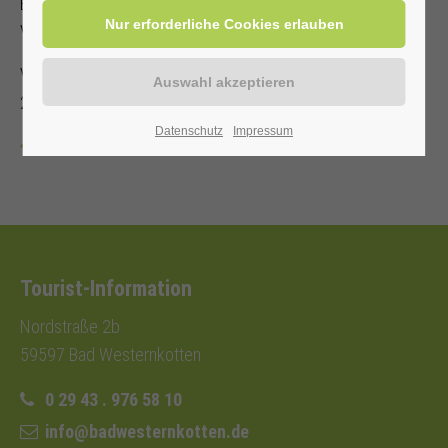
Es steht nur eine begrenzte Anzahl an Sitzplätzen zur
Verfügung!
Veranstalter: Kurverwaltung Bad Westernkotten, Telefon: 0
29 43 . 976 58 10
Datenschutz
Impressum
Zurück
Tourist-Information
Nordstraße 2b
59597 Bad Westernkotten
0 29 43 . 976 58 10
info@badwesternkotten.de