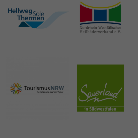
hellweg-sole-
nrw-
thermen.de
heilbaeder.de
nrw-
sauerland.co
tourismus.de
m