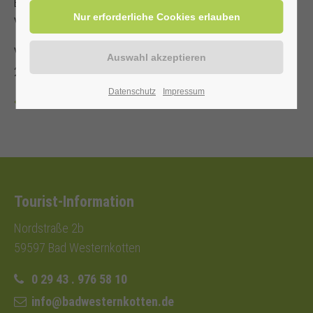
Es steht nur eine begrenzte Anzahl an Sitzplätzen zur
Verfügung!
Veranstalter: Kurverwaltung Bad Westernkotten, Telefon: 0
29 43 . 976 58 10
Datenschutz
Impressum
Zurück
Tourist-Information
Nordstraße 2b
59597 Bad Westernkotten
0 29 43 . 976 58 10
info@badwesternkotten.de