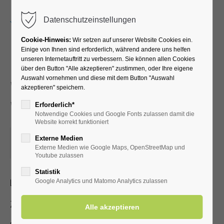
Menu
Datenschutzeinstellungen
Cookie-Hinweis:
Wir setzen auf unserer Website Cookies ein.
Einige von Ihnen sind erforderlich, während andere uns helfen
unseren Internetauftritt zu verbessern. Sie können allen Cookies
Neues und
über den Button "Alle akzeptieren" zustimmen, oder Ihre eigene
Auswahl vornehmen und diese mit dem Button "Auswahl
Wissenswertes über Bad
akzeptieren" speichern.
Westernkotten
Erforderlich*
Notwendige Cookies und Google Fonts zulassen damit die
Website korrekt funktioniert
16.06.2025, 15:00
Externe Medien
Externe Medien wie Google Maps, OpenStreetMap und
ORT: KURHALLE
Youtube zulassen
Statistik
Lichtbildervortrag zum Heilbad für Jedermann
Google Analytics und Matomo Analytics zulassen
Zutritt mit gültiger Kur- /Einwohnerkarte