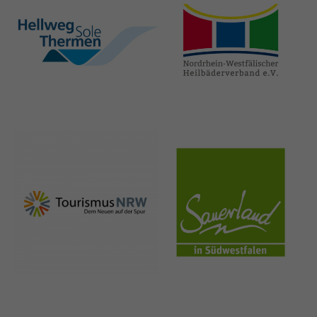
hellweg-sole-
nrw-
thermen.de
heilbaeder.de
nrw-
sauerland.co
tourismus.de
m