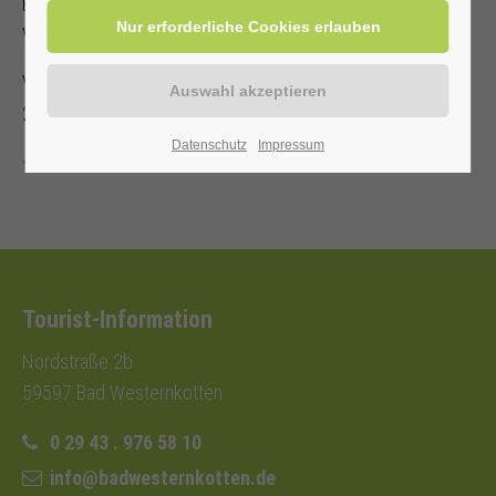
Es steht nur eine begrenzte Anzahl an Sitzplätzen zur
Verfügung!
Veranstalter: Kurverwaltung Bad Westernkotten, Telefon: 0
29 43 . 976 58 10
Datenschutz
Impressum
Zurück
Tourist-Information
Nordstraße 2b
59597 Bad Westernkotten
0 29 43 . 976 58 10
info@badwesternkotten.de