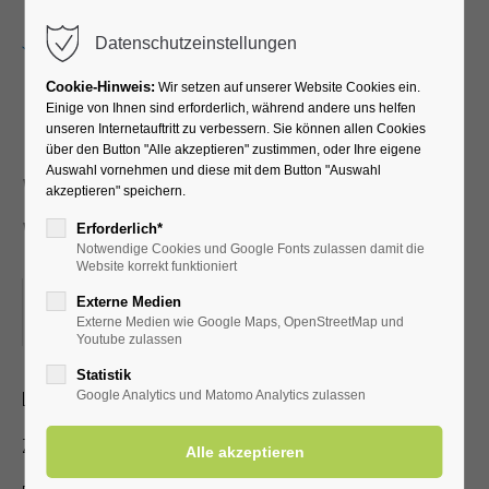
Menu
Datenschutzeinstellungen
Cookie-Hinweis:
Wir setzen auf unserer Website Cookies ein.
Einige von Ihnen sind erforderlich, während andere uns helfen
unseren Internetauftritt zu verbessern. Sie können allen Cookies
Neues und
über den Button "Alle akzeptieren" zustimmen, oder Ihre eigene
Auswahl vornehmen und diese mit dem Button "Auswahl
Wissenswertes über Bad
akzeptieren" speichern.
Westernkotten
Erforderlich*
Notwendige Cookies und Google Fonts zulassen damit die
Website korrekt funktioniert
28.04.2025, 15:00
Externe Medien
Externe Medien wie Google Maps, OpenStreetMap und
ORT: KURHALLE
Youtube zulassen
Statistik
Lichtbildervortrag zum Heilbad für Jedermann
Google Analytics und Matomo Analytics zulassen
Zutritt mit gültiger Kur- /Einwohnerkarte