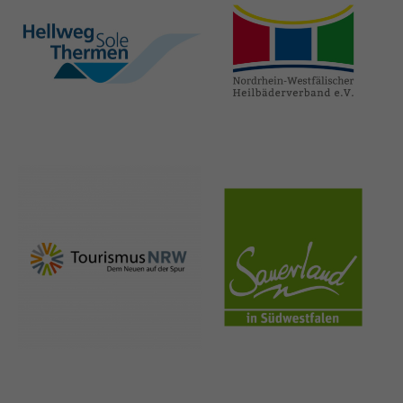
hellweg-sole-
nrw-
thermen.de
heilbaeder.de
nrw-
sauerland.co
tourismus.de
m