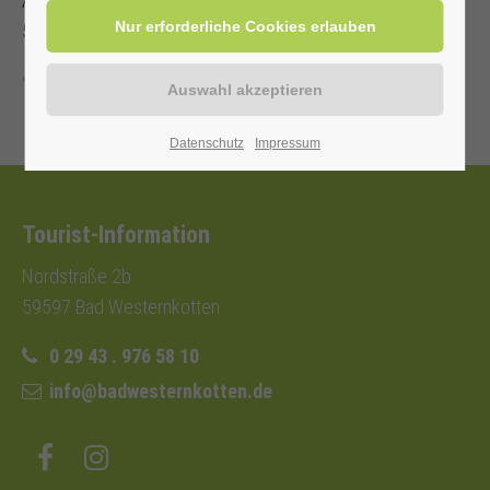
Anmeldung bei der Touristinformation Lippstadt 02941-
58515
Zurück
Datenschutz
Impressum
Tourist-Information
Nordstraße 2b
59597 Bad Westernkotten
0 29 43 . 976 58 10
info@badwesternkotten.de