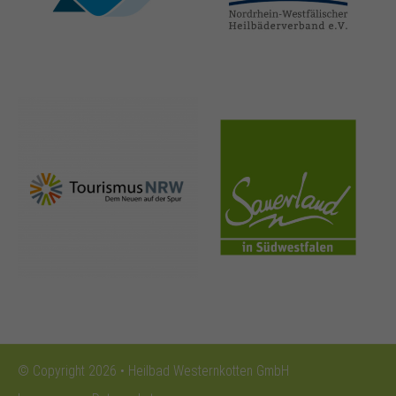
thermen.de
heilbaeder.de
nrw-
sauerland.co
tourismus.de
m
© Copyright 2026 • Heilbad Westernkotten GmbH