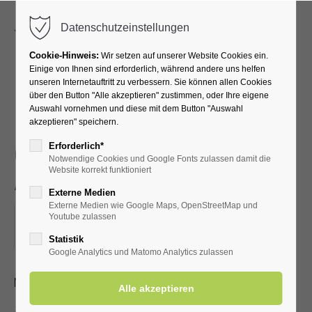
Menu
Datenschutzeinstellungen
Cookie-Hinweis:
Wir setzen auf unserer Website Cookies ein.
Einige von Ihnen sind erforderlich, während andere uns helfen
unseren Internetauftritt zu verbessern. Sie können allen Cookies
Nachtwächterführung -
über den Button "Alle akzeptieren" zustimmen, oder Ihre eigene
Auswahl vornehmen und diese mit dem Button "Auswahl
60-minütiger Spaziergang
akzeptieren" speichern.
durch die Lippstädter
Erforderlich*
Notwendige Cookies und Google Fonts zulassen damit die
Altstadt
Website korrekt funktioniert
Externe Medien
Externe Medien wie Google Maps, OpenStreetMap und
26.03.2025, 19:00
Youtube zulassen
ORT: LIPPSTADT RATHAUS
Statistik
Google Analytics und Matomo Analytics zulassen
Nachtwächterführung