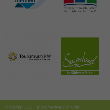
thermen.de
heilbaeder.de
nrw-
sauerland.co
tourismus.de
m
© Copyright 2026 • Heilbad Westernkotten GmbH