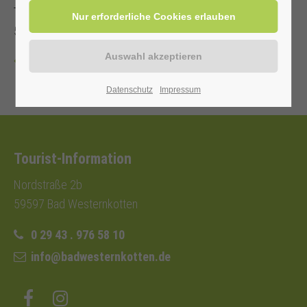
Teilnahmegebühr: Mit Kur-/Einwohnerkarte 2,00 €, ohne
5,00 €
Zurück
Datenschutz
Impressum
Tourist-Information
Nordstraße 2b
59597 Bad Westernkotten
0 29 43 . 976 58 10
info@badwesternkotten.de