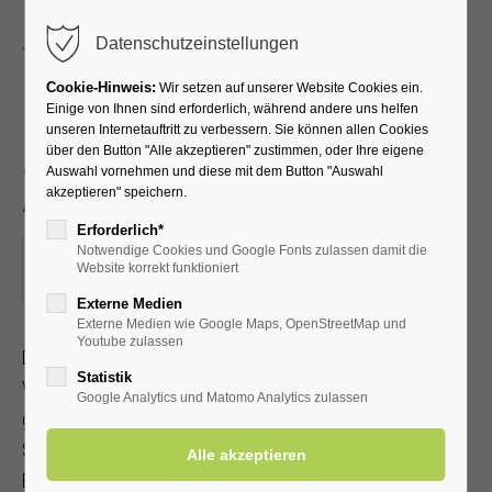
Menu
Datenschutzeinstellungen
Cookie-Hinweis:
Wir setzen auf unserer Website Cookies ein.
Einige von Ihnen sind erforderlich, während andere uns helfen
unseren Internetauftritt zu verbessern. Sie können allen Cookies
„Mystik Baum“ - mit
über den Button "Alle akzeptieren" zustimmen, oder Ihre eigene
Auswahl vornehmen und diese mit dem Button "Auswahl
Annette Frederking
akzeptieren" speichern.
Erforderlich*
Notwendige Cookies und Google Fonts zulassen damit die
08.10.2025, 15:00
Website korrekt funktioniert
ORT: KURHALLE
Externe Medien
Externe Medien wie Google Maps, OpenStreetMap und
Youtube zulassen
Der Kurpark Bad Westernkotten besticht durch seine
Statistik
Vielfalt an einheimischen Solitärbäumen. Es ist immer eine
Google Analytics und Matomo Analytics zulassen
große Freude, sie in ihrer Eigenart, ihrem Wesen, ihrer
Schönheit und vielfältigen Verbundenheit mit und
Bedeutung für uns Menschen vorzustellen.